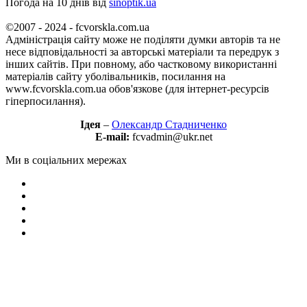
Погода на 10 днів від
sinoptik.ua
©2007 - 2024 - fcvorskla.com.ua
Адміністрація сайту може не поділяти думки авторів та не
несе відповідальності за авторські матеріали та передрук з
інших сайтів. При повному, або частковому використанні
матеріалів сайту уболівальників, посилання на
www.fcvorskla.com.ua обов'язкове (для інтернет-ресурсів
гіперпосилання).
Ідея
–
Олександр Стадниченко
E-mail:
fcvadmin@ukr.net
Ми в соціальних мережах