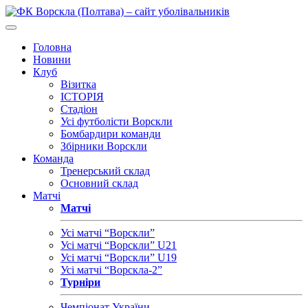
Головна
Новини
Клуб
Візитка
ІСТОРІЯ
Стадіон
Усі футболісти Ворскли
Бомбардири команди
Збірники Ворскли
Команда
Тренерський склад
Основний склад
Матчі
Матчі
Усі матчі “Ворскли”
Усі матчі “Ворскли” U21
Усі матчі “Ворскли” U19
Усі матчі “Ворскла-2”
Турніри
Чемпіонат України