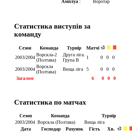
Амплуа
:
Воротар
Статистика виступів за
команду
Сезон
Команда
Турнір
Матчі
Ворскла-2
Друга ліга.
2003/2004
1
0
0
0
(Полтава)
Група В
Ворскла
2003/2004
Вища ліга
5
0
0
0
(Полтава)
Загалом
6
0
0
0
Статистика по матчах
Сезон
Команда
Турнір
2003/2004
Ворскла (Полтава)
Вища ліга
Дата
Господар
Рахунок
Гість
Хв.