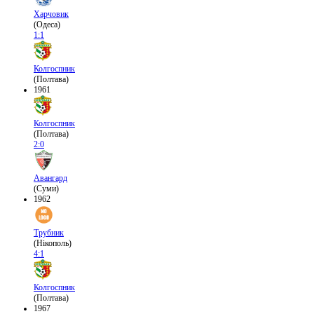
Харчовик
(Одеса)
1:1
Колгоспник
(Полтава)
1961
Колгоспник
(Полтава)
2:0
Авангард
(Суми)
1962
Трубник
(Нікополь)
4:1
Колгоспник
(Полтава)
1967