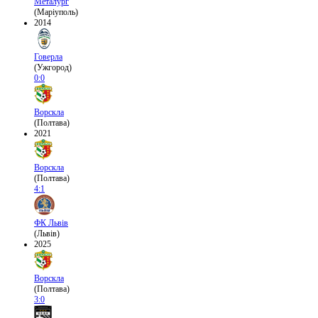
Металург
(Маріуполь)
2014
Говерла
(Ужгород)
0:0
Ворскла
(Полтава)
2021
Ворскла
(Полтава)
4:1
ФК Львів
(Львів)
2025
Ворскла
(Полтава)
3:0