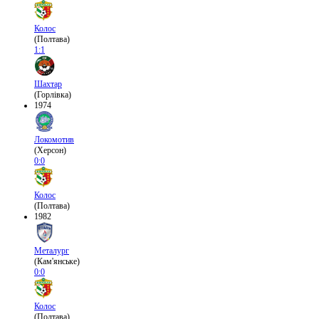
Колос
(Полтава)
1:1
Шахтар
(Горлівка)
1974
Локомотив
(Херсон)
0:0
Колос
(Полтава)
1982
Металург
(Кам'янське)
0:0
Колос
(Полтава)