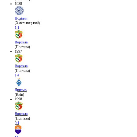
1988
Поділля
(Хмельницький)
1:1
Ворскла
(Полтава)
1997
Ворскла
(Полтава)
1:4
Динамо
(Київ)
1998
Ворскла
(Полтава)
0:1