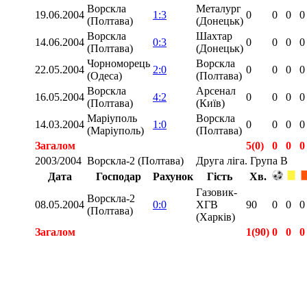
Ворскла
Металург
19.06.2004
1:3
0
0
0
0
(Полтава)
(Донецьк)
Ворскла
Шахтар
14.06.2004
0:3
0
0
0
0
(Полтава)
(Донецьк)
Чорноморець
Ворскла
22.05.2004
2:0
0
0
0
0
(Одеса)
(Полтава)
Ворскла
Арсенал
16.05.2004
4:2
0
0
0
0
(Полтава)
(Київ)
Маріуполь
Ворскла
14.03.2004
1:0
0
0
0
0
(Маріуполь)
(Полтава)
Загалом
5(0)
0
0
0
2003/2004
Ворскла-2 (Полтава)
Друга ліга. Група В
Дата
Господар
Рахунок
Гість
Хв.
Газовик-
Ворскла-2
08.05.2004
0:0
ХГВ
90
0
0
0
(Полтава)
(Харків)
Загалом
1(90)
0
0
0
Загалом
6(90)
0
0
0