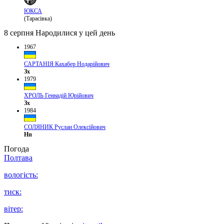
ЮКСА
(Тарасівка)
8 серпня
Народилися у цей день
1967
САРТАНІЯ Кахабер Нодарійович
Зх
1979
ХРОЛЬ Геннадій Юрійович
Зх
1984
СОЛЯНИК Руслан Олексійович
Нп
Погода
Полтава
вологість:
тиск:
вітер: