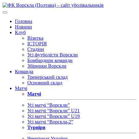
Головна
Новини
Клуб
Візитка
ІСТОРІЯ
Стадіон
Усі футболісти Ворскли
Бомбардири команди
Збірники Ворскли
Команда
Тренерський склад
Основний склад
Матчі
Матчі
Усі матчі “Ворскли”
Усі матчі “Ворскли” U21
Усі матчі “Ворскли” U19
Усі матчі “Ворскла-2”
Турніри
Чемпіонат України