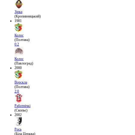
Зірка
(Кропивницький)
1981
Колос
(Полтава)
0:2
Колос
(Павлоград)
2000
Ворскла
(Полтава)
2:0
Работнічкі
(Скопьє)
2002
Рось
(Біла Церква)