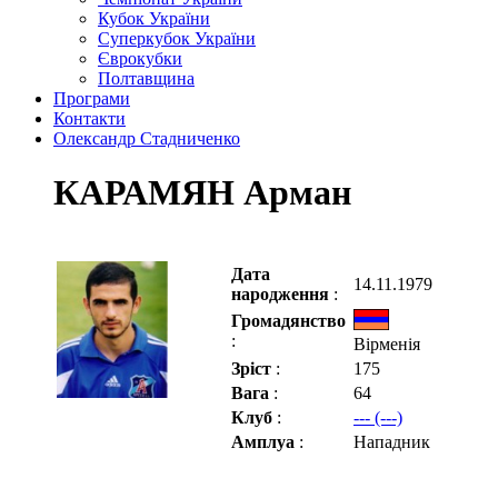
Кубок України
Суперкубок України
Єврокубки
Полтавщина
Програми
Контакти
Олександр Стадниченко
КАРАМЯН Арман
Дата
14.11.1979
народження
:
Громадянство
:
Вірменія
Зріст
:
175
Вага
:
64
Клуб
:
--- (---)
Амплуа
:
Нападник