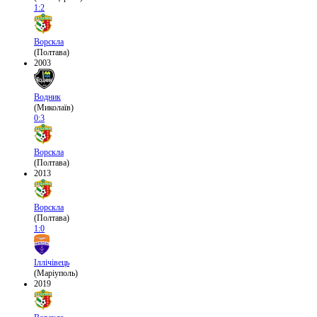
1:2
Ворскла
(Полтава)
2003
Водник
(Миколаїв)
0:3
Ворскла
(Полтава)
2013
Ворскла
(Полтава)
1:0
Іллічівець
(Маріуполь)
2019