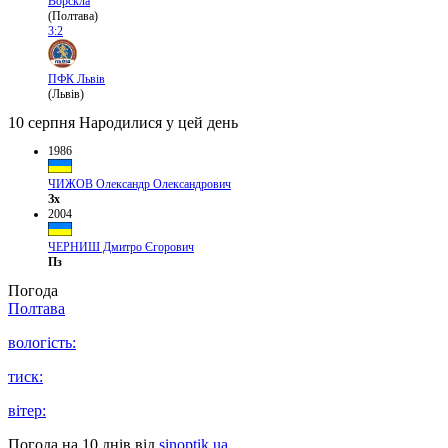
Ворскла
(Полтава)
3:2
ПФК Львів
(Львів)
10 серпня
Народилися у цей день
1986
ЧИЖОВ Олександр Олександрович
Зх
2004
ЧЕРНИШ Дмитро Єгорович
Пз
Погода
Полтава
вологість:
тиск:
вітер:
Погода на 10 днів від
sinoptik.ua