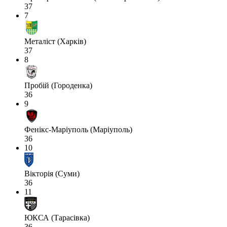
37
7
Металіст (Харків)
37
8
Пробій (Городенка)
36
9
Фенікс-Маріуполь (Маріуполь)
36
10
Вікторія (Суми)
36
11
ЮКСА (Тарасівка)
36