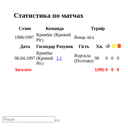
Статистика по матчах
Сезон
Команда
Турнір
Кривбас (Кривий
1996/1997
Вища ліга
Ріг)
Дата
Господар
Рахунок
Гість
Хв.
Кривбас
Ворскла
06.04.1997
(Кривий
1:1
90
0
0
0
(Полтава)
Ріг)
Загалом
1(90)
0
0
0
Загалом
1(90)
0
0
0