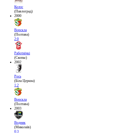
Колос
(Павлоград)
2000
Ворскла
(Полтава)
2:0
Работнічкі
(Скопьє)
2002
Рось
(Біла Церква)
1:2
Ворскла
(Полтава)
2003
Водник
(Миколаїв)
0:3