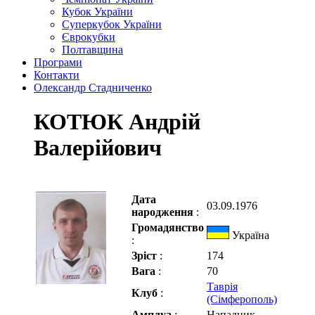
Кубок України
Суперкубок України
Єврокубки
Полтавщина
Програми
Контакти
Олександр Стадниченко
КОТЮК Андрій
Валерійович
Дата
03.09.1976
народження
:
Громадянство
Україна
:
Зріст
:
174
Вага
:
70
Таврія
Клуб
:
(Сімферополь)
Амплуа
:
Нападник