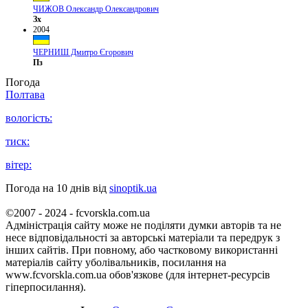
ЧИЖОВ Олександр Олександрович
Зх
2004
ЧЕРНИШ Дмитро Єгорович
Пз
Погода
Полтава
вологість:
тиск:
вітер:
Погода на 10 днів від
sinoptik.ua
©2007 - 2024 - fcvorskla.com.ua
Адміністрація сайту може не поділяти думки авторів та не
несе відповідальності за авторські матеріали та передрук з
інших сайтів. При повному, або частковому використанні
матеріалів сайту уболівальників, посилання на
www.fcvorskla.com.ua обов'язкове (для інтернет-ресурсів
гіперпосилання).