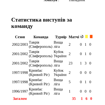
Статистика виступів за
команду
Сезон
Команда
Турнір
Матчі
Таврія
Вища
2002/2003
2
0
1
0
(Сімферополь)
ліга
Таврія
Кубок
2001/2002
2
0
1
0
(Сімферополь)
України
Таврія
Вища
2001/2002
23
1
3
0
(Сімферополь)
ліга
Кривбас
Кубок
1997/1998
2
0
0
0
(Кривий Ріг)
України
Кривбас
Вища
1997/1998
5
0
1
0
(Кривий Ріг)
ліга
Кривбас
Вища
1996/1997
1
0
0
0
(Кривий Ріг)
ліга
Загалом
35
1
6
0