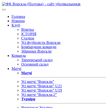
Головна
Новини
Клуб
Візитка
ІСТОРІЯ
Стадіон
Усі футболісти Ворскли
Бомбардири команди
Збірники Ворскли
Команда
Тренерський склад
Основний склад
Матчі
Матчі
Усі матчі “Ворскли”
Усі матчі “Ворскли” U21
Усі матчі “Ворскли” U19
Усі матчі “Ворскла-2”
Турніри
Чемпіонат України