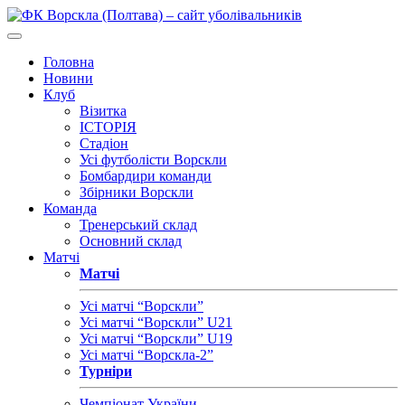
Головна
Новини
Клуб
Візитка
ІСТОРІЯ
Стадіон
Усі футболісти Ворскли
Бомбардири команди
Збірники Ворскли
Команда
Тренерський склад
Основний склад
Матчі
Матчі
Усі матчі “Ворскли”
Усі матчі “Ворскли” U21
Усі матчі “Ворскли” U19
Усі матчі “Ворскла-2”
Турніри
Чемпіонат України