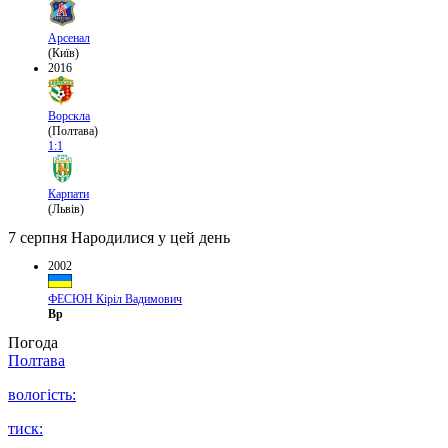
Арсенал
(Київ)
2016
Ворскла
(Полтава)
1:1
Карпати
(Львів)
7 серпня
Народилися у цей день
2002
ФЕСЮН Кіріл Вадимович
Вр
Погода
Полтава
вологість:
тиск: