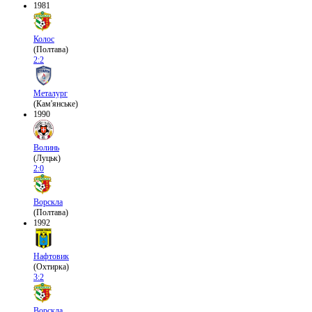
1981
Колос
(Полтава)
2:2
Металург
(Кам'янське)
1990
Волинь
(Луцьк)
2:0
Ворскла
(Полтава)
1992
Нафтовик
(Охтирка)
3:2
Ворскла