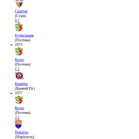
Спартак
(Суми)
0:1
Будівельник
(Полтава)
1975
Колос
(Полтава)
1:1
Кривбас
(Кривий Ріг)
1977
Колос
(Полтава)
2:1
Новатор
(Маріуполь)