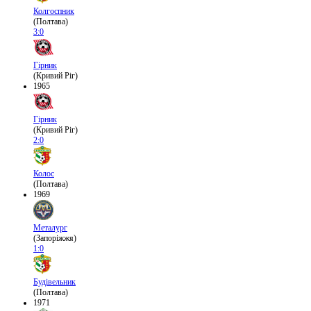
Колгоспник
(Полтава)
3:0
Гірник
(Кривий Ріг)
1965
Гірник
(Кривий Ріг)
2:0
Колос
(Полтава)
1969
Металург
(Запоріжжя)
1:0
Будівельник
(Полтава)
1971