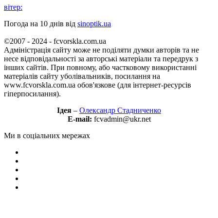
вітер:
Погода на 10 днів від
sinoptik.ua
©2007 - 2024 - fcvorskla.com.ua
Адміністрація сайту може не поділяти думки авторів та не
несе відповідальності за авторські матеріали та передрук з
інших сайтів. При повному, або частковому використанні
матеріалів сайту уболівальників, посилання на
www.fcvorskla.com.ua обов'язкове (для інтернет-ресурсів
гіперпосилання).
Ідея
–
Олександр Стадниченко
E-mail:
fcvadmin@ukr.net
Ми в соціальних мережах