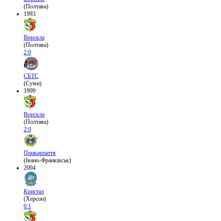
(Полтава)
1993
Ворскла
(Полтава)
2:0
СБТС
(Суми)
1999
Ворскла
(Полтава)
2:0
Прикарпаття
(Івано-Франківськ)
2004
Кристал
(Херсон)
0:1