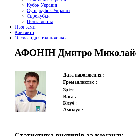
Кубок України
Суперкубок України
Єврокубки
Полтавщина
Програми
Контакти
Олександр Стадниченко
АФОНІН Дмитро Миколай
Дата народження
:
Громадянство
:
Зріст
:
Вага
:
Клуб
:
Амплуа
:
Статистика виступів за команду