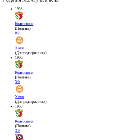
1958
Колгоспник
(Полтава)
0:2
Хімік
(Дніпродзержинськ)
1960
Колгоспник
(Полтава)
3:0
Хімік
(Дніпродзержинськ)
1963
Колгоспник
(Полтава)
3:0