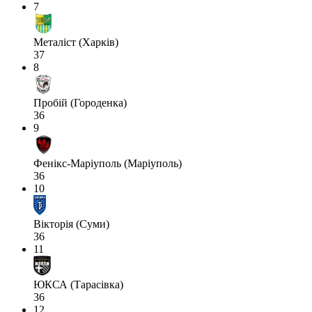
7
Металіст (Харків)
37
8
Пробій (Городенка)
36
9
Фенікс-Маріуполь (Маріуполь)
36
10
Вікторія (Суми)
36
11
ЮКСА (Тарасівка)
36
12