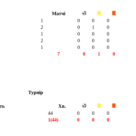
Матчі
1
0
0
0
2
0
1
0
1
0
0
0
2
0
0
0
1
0
0
0
7
0
1
0
Турнір
ть
Хв.
44
0
0
0
1(44)
0
0
0
1(44)
0
0
0