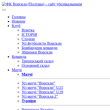
Головна
Новини
Клуб
Візитка
ІСТОРІЯ
Стадіон
Усі футболісти Ворскли
Бомбардири команди
Збірники Ворскли
Команда
Тренерський склад
Основний склад
Матчі
Матчі
Усі матчі “Ворскли”
Усі матчі “Ворскли” U21
Усі матчі “Ворскли” U19
Усі матчі “Ворскла-2”
Турніри
Чемпіонат України