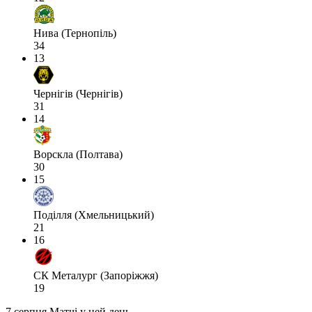
Нива (Тернопіль)
34
13
Чернігів (Чернігів)
31
14
Ворскла (Полтава)
30
15
Поділля (Хмельницький)
21
16
СК Металург (Запоріжжя)
19
7 серпня
Матчі у цей день