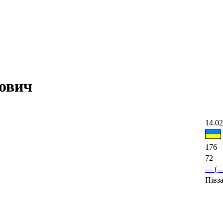
ович
14.02
176
72
--- (--
Півз