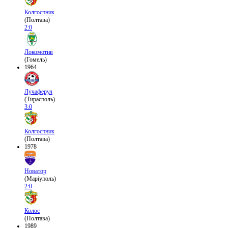
Колгоспник
(Полтава)
2:0
Локомотив
(Гомель)
1964
Лучаферул
(Тирасполь)
3:0
Колгоспник
(Полтава)
1978
Новатор
(Маріуполь)
2:0
Колос
(Полтава)
1989