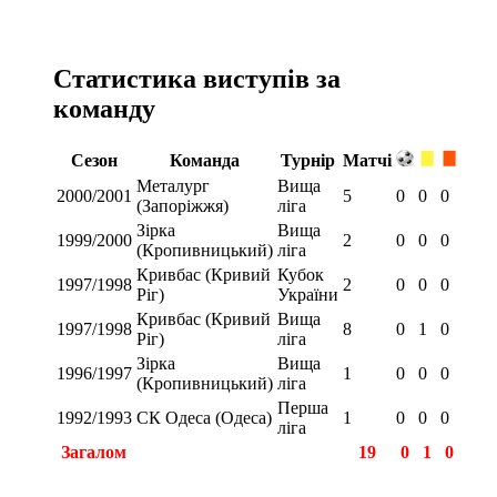
Статистика виступів за
команду
Сезон
Команда
Турнір
Матчі
Металург
Вища
2000/2001
5
0
0
0
(Запоріжжя)
ліга
Зірка
Вища
1999/2000
2
0
0
0
(Кропивницький)
ліга
Кривбас (Кривий
Кубок
1997/1998
2
0
0
0
Ріг)
України
Кривбас (Кривий
Вища
1997/1998
8
0
1
0
Ріг)
ліга
Зірка
Вища
1996/1997
1
0
0
0
(Кропивницький)
ліга
Перша
1992/1993
СК Одеса (Одеса)
1
0
0
0
ліга
Загалом
19
0
1
0