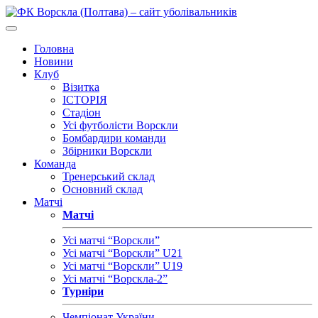
Головна
Новини
Клуб
Візитка
ІСТОРІЯ
Стадіон
Усі футболісти Ворскли
Бомбардири команди
Збірники Ворскли
Команда
Тренерський склад
Основний склад
Матчі
Матчі
Усі матчі “Ворскли”
Усі матчі “Ворскли” U21
Усі матчі “Ворскли” U19
Усі матчі “Ворскла-2”
Турніри
Чемпіонат України