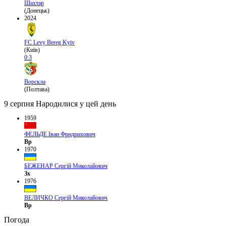
Шахтар
(Донецьк)
2024
FC Levy Bereg Kyiv
(Київ)
0:3
Ворскла
(Полтава)
9 серпня
Народилися у цей день
1959
ФЕЛЬДЕ Іван Фридрихович
Вр
1970
БЕЖЕНАР Сергій Миколайович
Зх
1976
ВЕЛИЧКО Сергій Миколайович
Вр
Погода