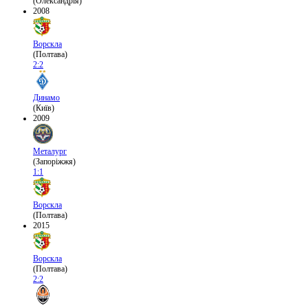
(Олександрія)
2008
Ворскла
(Полтава)
2:2
Динамо
(Київ)
2009
Металург
(Запоріжжя)
1:1
Ворскла
(Полтава)
2015
Ворскла
(Полтава)
2:2