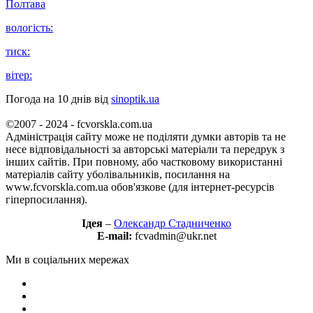
Полтава
вологість:
тиск:
вітер:
Погода на 10 днів від
sinoptik.ua
©2007 - 2024 - fcvorskla.com.ua
Адміністрація сайту може не поділяти думки авторів та не
несе відповідальності за авторські матеріали та передрук з
інших сайтів. При повному, або частковому використанні
матеріалів сайту уболівальників, посилання на
www.fcvorskla.com.ua обов'язкове (для інтернет-ресурсів
гіперпосилання).
Ідея
–
Олександр Стадниченко
E-mail:
fcvadmin@ukr.net
Ми в соціальних мережах