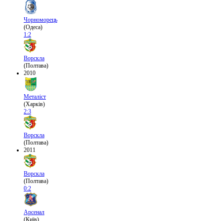
Чорноморець
(Одеса)
1:2
Ворскла
(Полтава)
2010
Металіст
(Харків)
2:3
Ворскла
(Полтава)
2011
Ворскла
(Полтава)
0:2
Арсенал
(Київ)