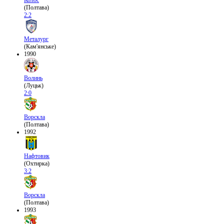
(Полтава)
2:2
Металург
(Кам'янське)
1990
Волинь
(Луцьк)
2:0
Ворскла
(Полтава)
1992
Нафтовик
(Охтирка)
3:2
Ворскла
(Полтава)
1993