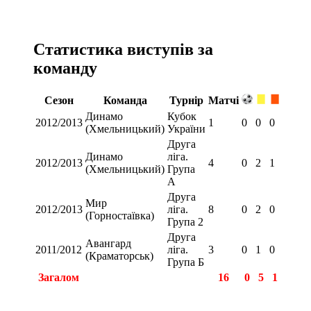
Статистика виступів за
команду
Сезон
Команда
Турнір
Матчі
Динамо
Кубок
2012/2013
1
0
0
0
(Хмельницький)
України
Друга
Динамо
ліга.
2012/2013
4
0
2
1
(Хмельницький)
Група
А
Друга
Мир
2012/2013
ліга.
8
0
2
0
(Горностаївка)
Група 2
Друга
Авангард
2011/2012
ліга.
3
0
1
0
(Краматорськ)
Група Б
Загалом
16
0
5
1