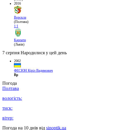
2016
Ворскла
(Полтава)
1:1
Карпати
(Львів)
7 серпня
Народилися у цей день
2002
ФЕСЮН Кіріл Вадимович
Вр
Погода
Полтава
вологість:
тиск:
вітер:
Погода на 10 днів від
sinoptik.ua