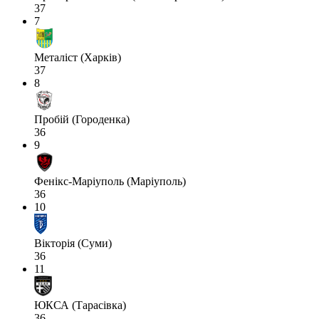
37
7
Металіст (Харків)
37
8
Пробій (Городенка)
36
9
Фенікс-Маріуполь (Маріуполь)
36
10
Вікторія (Суми)
36
11
ЮКСА (Тарасівка)
36