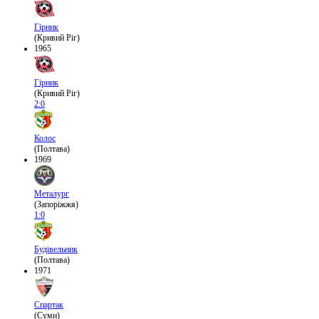
Гірник
(Кривий Ріг)
1965
Гірник
(Кривий Ріг)
2:0
Колос
(Полтава)
1969
Металург
(Запоріжжя)
1:0
Будівельник
(Полтава)
1971
Спартак
(Суми)