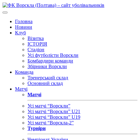
Головна
Новини
Клуб
Візитка
ІСТОРІЯ
Стадіон
Усі футболісти Ворскли
Бомбардири команди
Збірники Ворскли
Команда
Тренерський склад
Основний склад
Матчі
Матчі
Усі матчі “Ворскли”
Усі матчі “Ворскли” U21
Усі матчі “Ворскли” U19
Усі матчі “Ворскла-2”
Турніри
Чемпіонат України