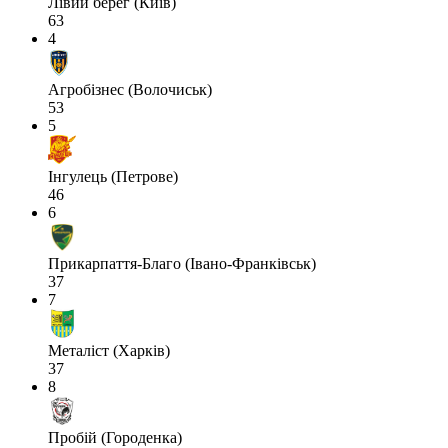
Лівий берег (Київ)
63
4
Агробізнес (Волочиськ)
53
5
Інгулець (Петрове)
46
6
Прикарпаття-Благо (Івано-Франківськ)
37
7
Металіст (Харків)
37
8
Пробій (Городенка)