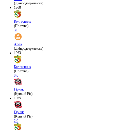
(Дніпродзержинськ)
1960
Колгоспник
(Полтава)
3:0
Хімік
(Дніпродзержинськ)
1963
Колгоспник
(Полтава)
3:0
Гірник
(Кривий Ріг)
1965
Гірник
(Кривий Ріг)
2:0