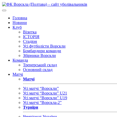
Головна
Новини
Клуб
Візитка
ІСТОРІЯ
Стадіон
Усі футболісти Ворскли
Бомбардири команди
Збірники Ворскли
Команда
Тренерський склад
Основний склад
Матчі
Матчі
Усі матчі “Ворскли”
Усі матчі “Ворскли” U21
Усі матчі “Ворскли” U19
Усі матчі “Ворскла-2”
Турніри
Чемпіонат України