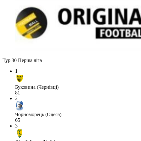
Тур 30
Перша ліга
1
Буковина (Чернівці)
81
2
Чорноморець (Одеса)
65
3