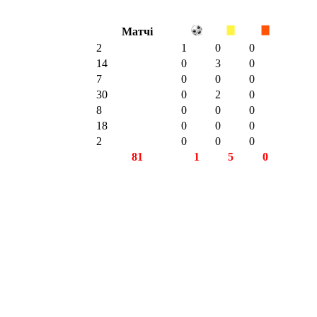
Матчі
2
1
0
0
14
0
3
0
7
0
0
0
30
0
2
0
8
0
0
0
18
0
0
0
2
0
0
0
81
1
5
0