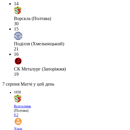
14
Ворскла (Полтава)
30
15
Поділля (Хмельницький)
21
16
СК Металург (Запоріжжя)
19
7 серпня
Матчі у цей день
1958
Колгоспник
(Полтава)
0:2
Хімік