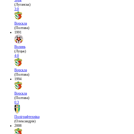
(Луганськ)
3:0
Ворскла
(Полтава)
1991
Волинь
(Луцьк)
4:0
Ворскла
(Полтава)
1994
Ворскла
(Полтава)
0:3
Поліграфтехніка
(Олександрія)
2008