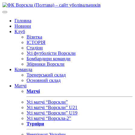
Головна
Новини
Клуб
Візитка
ІСТОРІЯ
Стадіон
Усі футболісти Ворскли
Бомбардири команди
Збірники Ворскли
Команда
Тренерський склад
Основний склад
Матчі
Матчі
Усі матчі “Ворскли”
Усі матчі “Ворскли” U21
Усі матчі “Ворскли” U19
Усі матчі “Ворскла-2”
Турніри
Чемпіонат України