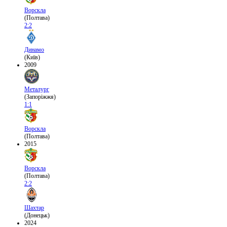
Ворскла
(Полтава)
2:2
Динамо
(Київ)
2009
Металург
(Запоріжжя)
1:1
Ворскла
(Полтава)
2015
Ворскла
(Полтава)
2:2
Шахтар
(Донецьк)
2024