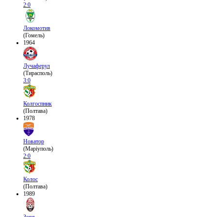
2:0
Локомотив
(Гомель)
1964
Лучаферул
(Тирасполь)
3:0
Колгоспник
(Полтава)
1978
Новатор
(Маріуполь)
2:0
Колос
(Полтава)
1989
Зоря