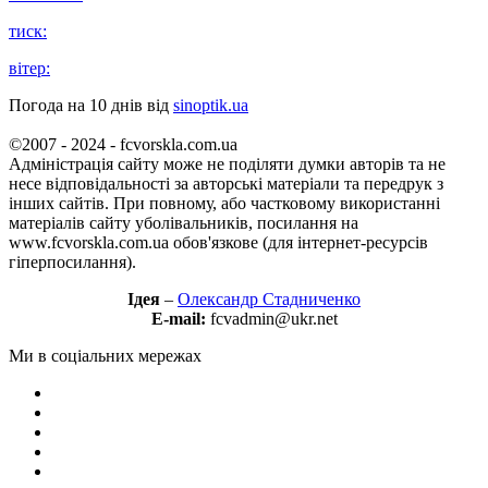
тиск:
вітер:
Погода на 10 днів від
sinoptik.ua
©2007 - 2024 - fcvorskla.com.ua
Адміністрація сайту може не поділяти думки авторів та не
несе відповідальності за авторські матеріали та передрук з
інших сайтів. При повному, або частковому використанні
матеріалів сайту уболівальників, посилання на
www.fcvorskla.com.ua обов'язкове (для інтернет-ресурсів
гіперпосилання).
Ідея
–
Олександр Стадниченко
E-mail:
fcvadmin@ukr.net
Ми в соціальних мережах