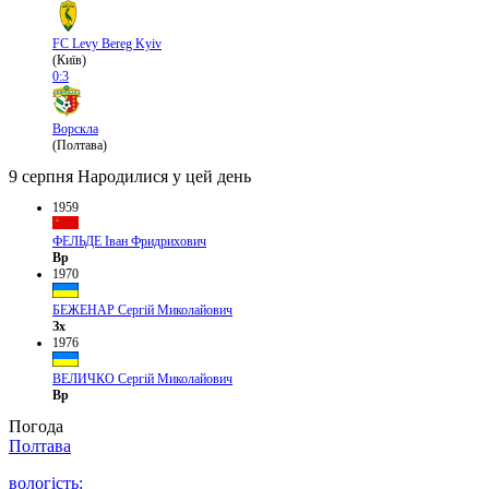
FC Levy Bereg Kyiv
(Київ)
0:3
Ворскла
(Полтава)
9 серпня
Народилися у цей день
1959
ФЕЛЬДЕ Іван Фридрихович
Вр
1970
БЕЖЕНАР Сергій Миколайович
Зх
1976
ВЕЛИЧКО Сергій Миколайович
Вр
Погода
Полтава
вологість: