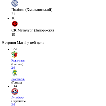
Поділля (Хмельницький)
21
16
СК Металург (Запоріжжя)
19
9 серпня
Матчі у цей день
1959
Колгоспник
(Полтава)
2:0
Локомотив
(Гомель)
1964
Лучаферул
(Тирасполь)
3:0