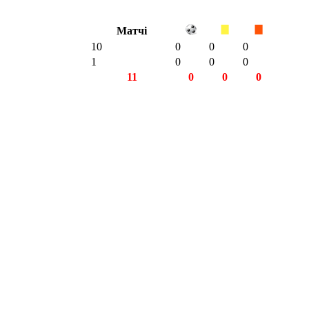
Матчі
10
0
0
0
1
0
0
0
11
0
0
0