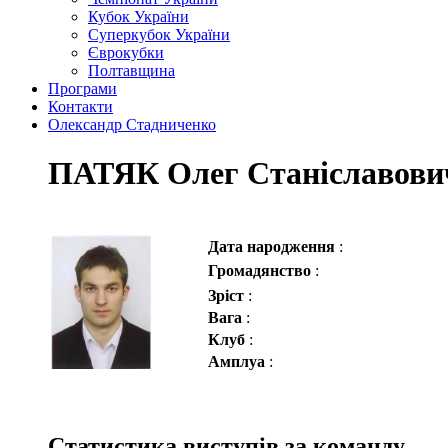
Кубок України
Суперкубок України
Єврокубки
Полтавщина
Програми
Контакти
Олександр Стадниченко
ПАТЯК Олег Станіславови
Дата народження
:
Громадянство
:
Зріст
:
Вага
:
Клуб
:
Амплуа
:
Статистика виступів за команду