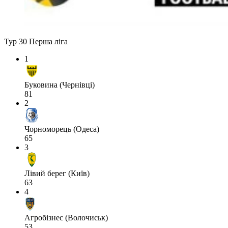
Тур 30
Перша ліга
1
Буковина (Чернівці)
81
2
Чорноморець (Одеса)
65
3
Лівий берег (Київ)
63
4
Агробізнес (Волочиськ)
53