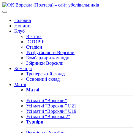
Головна
Новини
Клуб
Візитка
ІСТОРІЯ
Стадіон
Усі футболісти Ворскли
Бомбардири команди
Збірники Ворскли
Команда
Тренерський склад
Основний склад
Матчі
Матчі
Усі матчі “Ворскли”
Усі матчі “Ворскли” U21
Усі матчі “Ворскли” U19
Усі матчі “Ворскла-2”
Турніри
Чемпіонат України