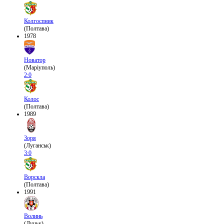
Колгоспник
(Полтава)
1978
Новатор
(Маріуполь)
2:0
Колос
(Полтава)
1989
Зоря
(Луганськ)
3:0
Ворскла
(Полтава)
1991
Волинь
(Луцьк)