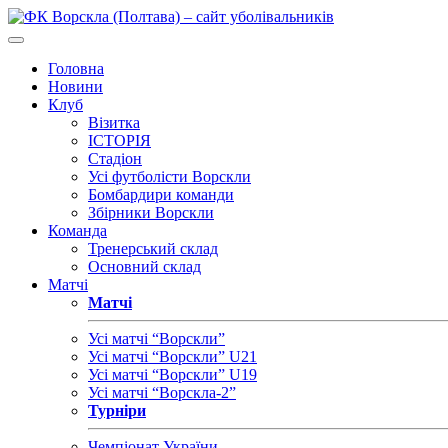
Головна
Новини
Клуб
Візитка
ІСТОРІЯ
Стадіон
Усі футболісти Ворскли
Бомбардири команди
Збірники Ворскли
Команда
Тренерський склад
Основний склад
Матчі
Матчі
Усі матчі “Ворскли”
Усі матчі “Ворскли” U21
Усі матчі “Ворскли” U19
Усі матчі “Ворскла-2”
Турніри
Чемпіонат України