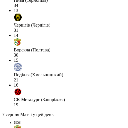
Нива (Тернопіль)
34
13
Чернігів (Чернігів)
31
14
Ворскла (Полтава)
30
15
Поділля (Хмельницький)
21
16
СК Металург (Запоріжжя)
19
7 серпня
Матчі у цей день
1958