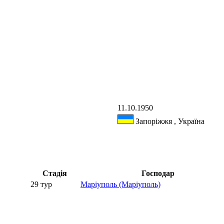
11.10.1950
Запоріжжя , Україна
Стадія
Господар
29 тур
Маріуполь (Маріуполь)