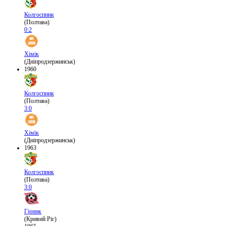
Колгоспник
(Полтава)
0:2
Хімік
(Дніпродзержинськ)
1960
Колгоспник
(Полтава)
3:0
Хімік
(Дніпродзержинськ)
1963
Колгоспник
(Полтава)
3:0
Гірник
(Кривий Ріг)