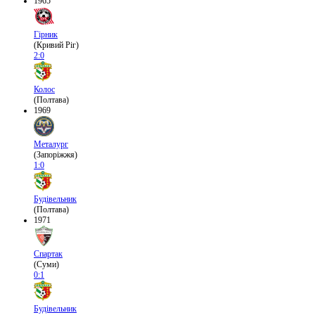
1965
Гірник
(Кривий Ріг)
2:0
Колос
(Полтава)
1969
Металург
(Запоріжжя)
1:0
Будівельник
(Полтава)
1971
Спартак
(Суми)
0:1
Будівельник