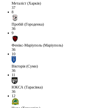
Металіст (Харків)
37
8
Пробій (Городенка)
36
9
Фенікс-Маріуполь (Маріуполь)
36
10
Вікторія (Суми)
36
11
ЮКСА (Тарасівка)
36
12