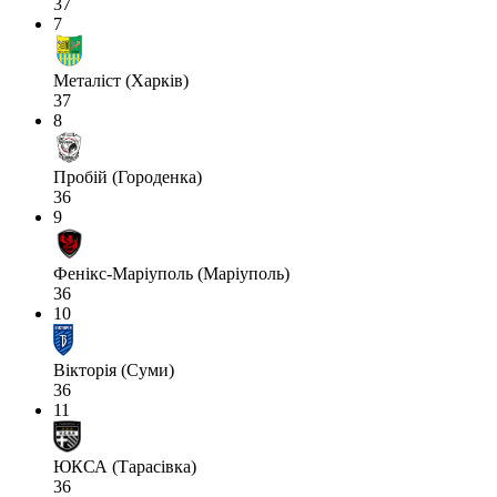
37
7
Металіст (Харків)
37
8
Пробій (Городенка)
36
9
Фенікс-Маріуполь (Маріуполь)
36
10
Вікторія (Суми)
36
11
ЮКСА (Тарасівка)
36