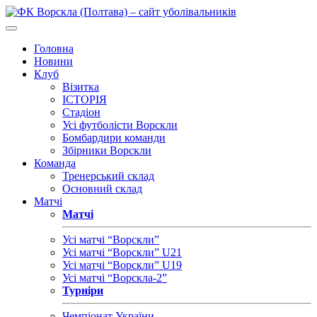
Головна
Новини
Клуб
Візитка
ІСТОРІЯ
Стадіон
Усі футболісти Ворскли
Бомбардири команди
Збірники Ворскли
Команда
Тренерський склад
Основний склад
Матчі
Матчі
Усі матчі “Ворскли”
Усі матчі “Ворскли” U21
Усі матчі “Ворскли” U19
Усі матчі “Ворскла-2”
Турніри
Чемпіонат України