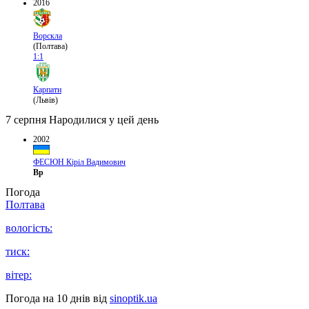
2016
Ворскла
(Полтава)
1:1
Карпати
(Львів)
7 серпня
Народилися у цей день
2002
ФЕСЮН Кіріл Вадимович
Вр
Погода
Полтава
вологість:
тиск:
вітер:
Погода на 10 днів від
sinoptik.ua