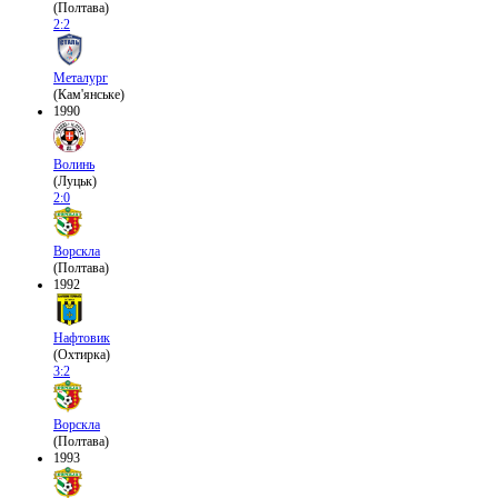
(Полтава)
2:2
Металург
(Кам'янське)
1990
Волинь
(Луцьк)
2:0
Ворскла
(Полтава)
1992
Нафтовик
(Охтирка)
3:2
Ворскла
(Полтава)
1993