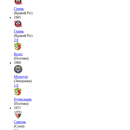
Гірник
(Кривий Ріг)
1965
Гірник
(Кривий Ріг)
2:0
Колос
(Полтава)
1969
Металург
(Запоріжжя)
1:0
Будівельник
(Полтава)
1971
Спартак
(Суми)