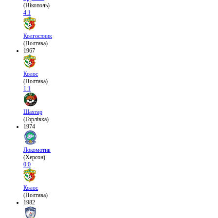
(Нікополь)
4:1
Колгоспник
(Полтава)
1967
Колос
(Полтава)
1:1
Шахтар
(Горлівка)
1974
Локомотив
(Херсон)
0:0
Колос
(Полтава)
1982