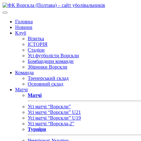
Головна
Новини
Клуб
Візитка
ІСТОРІЯ
Стадіон
Усі футболісти Ворскли
Бомбардири команди
Збірники Ворскли
Команда
Тренерський склад
Основний склад
Матчі
Матчі
Усі матчі “Ворскли”
Усі матчі “Ворскли” U21
Усі матчі “Ворскли” U19
Усі матчі “Ворскла-2”
Турніри
Чемпіонат України