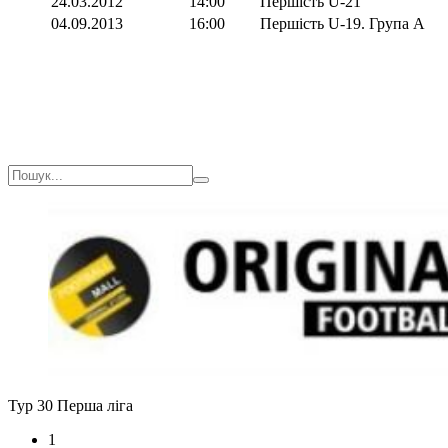
24.03.2012
14:00
Першість U-21
04.09.2013
16:00
Першість U-19. Група А
Тур 30
Перша ліга
1