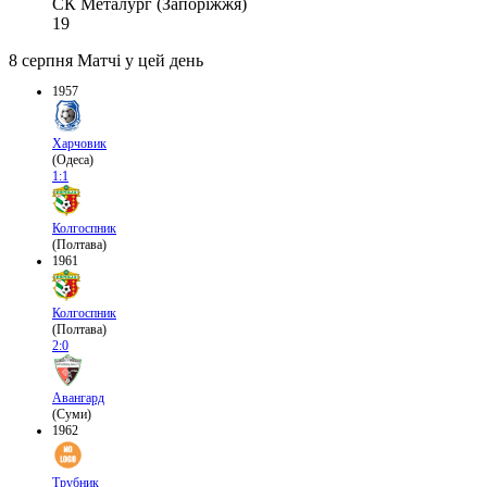
СК Металург (Запоріжжя)
19
8 серпня
Матчі у цей день
1957
Харчовик
(Одеса)
1:1
Колгоспник
(Полтава)
1961
Колгоспник
(Полтава)
2:0
Авангард
(Суми)
1962
Трубник