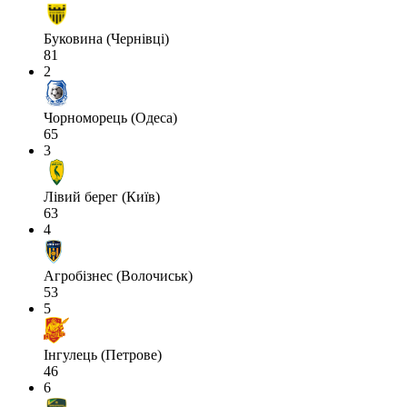
Буковина (Чернівці)
81
2
Чорноморець (Одеса)
65
3
Лівий берег (Київ)
63
4
Агробізнес (Волочиськ)
53
5
Інгулець (Петрове)
46
6