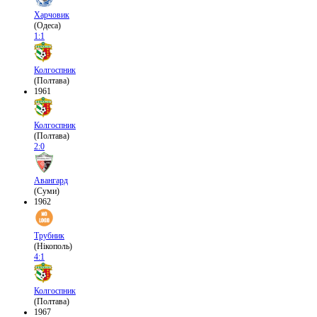
Харчовик
(Одеса)
1:1
Колгоспник
(Полтава)
1961
Колгоспник
(Полтава)
2:0
Авангард
(Суми)
1962
Трубник
(Нікополь)
4:1
Колгоспник
(Полтава)
1967