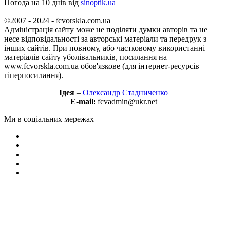
Погода на 10 днів від
sinoptik.ua
©2007 - 2024 - fcvorskla.com.ua
Адміністрація сайту може не поділяти думки авторів та не
несе відповідальності за авторські матеріали та передрук з
інших сайтів. При повному, або частковому використанні
матеріалів сайту уболівальників, посилання на
www.fcvorskla.com.ua обов'язкове (для інтернет-ресурсів
гіперпосилання).
Ідея
–
Олександр Стадниченко
E-mail:
fcvadmin@ukr.net
Ми в соціальних мережах