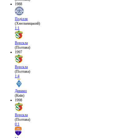
1988
Поділля
(Хмельницький)
1:1
Ворскла
(Полтава)
1997
Ворскла
(Полтава)
1:4
Динамо
(Київ)
1998
Ворскла
(Полтава)
0:1