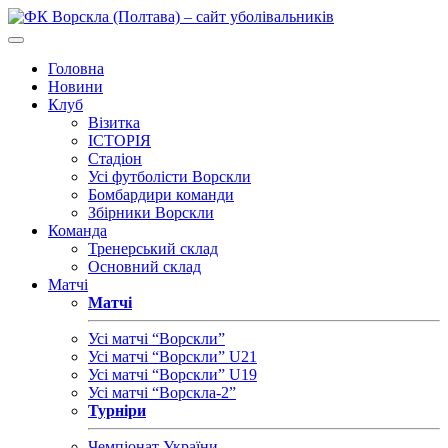
Головна
Новини
Клуб
Візитка
ІСТОРІЯ
Стадіон
Усі футболісти Ворскли
Бомбардири команди
Збірники Ворскли
Команда
Тренерський склад
Основний склад
Матчі
Матчі
Усі матчі “Ворскли”
Усі матчі “Ворскли” U21
Усі матчі “Ворскли” U19
Усі матчі “Ворскла-2”
Турніри
Чемпіонат України