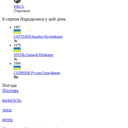
ЮКСА
(Тарасівка)
8 серпня
Народилися у цей день
1967
САРТАНІЯ Кахабер Нодарійович
Зх
1979
ХРОЛЬ Геннадій Юрійович
Зх
1984
СОЛЯНИК Руслан Олексійович
Нп
Погода
Полтава
вологість:
тиск:
вітер: