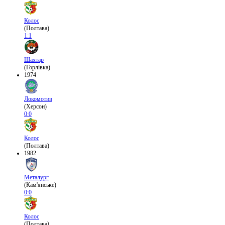
Колос
(Полтава)
1:1
Шахтар
(Горлівка)
1974
Локомотив
(Херсон)
0:0
Колос
(Полтава)
1982
Металург
(Кам'янське)
0:0
Колос
(Полтава)