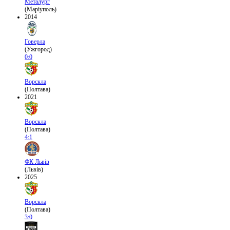
Металург
(Маріуполь)
2014
Говерла
(Ужгород)
0:0
Ворскла
(Полтава)
2021
Ворскла
(Полтава)
4:1
ФК Львів
(Львів)
2025
Ворскла
(Полтава)
3:0