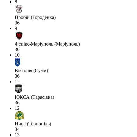
8
Пробій (Городенка)
36
9
Фенікс-Маріуполь (Маріуполь)
36
10
Вікторія (Суми)
36
11
ЮКСА (Тарасівка)
36
12
Нива (Тернопіль)
34
13