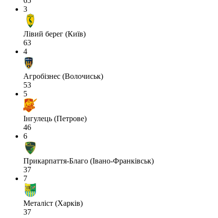
65
3
Лівий берег (Київ)
63
4
Агробізнес (Волочиськ)
53
5
Інгулець (Петрове)
46
6
Прикарпаття-Благо (Івано-Франківськ)
37
7
Металіст (Харків)
37