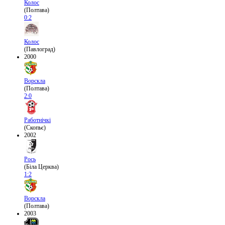
Колос
(Полтава)
0:2
Колос
(Павлоград)
2000
Ворскла
(Полтава)
2:0
Работнічкі
(Скопьє)
2002
Рось
(Біла Церква)
1:2
Ворскла
(Полтава)
2003