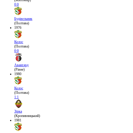
(Житомир)
0:0
Будівельник
(Полтава)
1976
Колос
(Полтава)
0:0
Авангард
(Рівне)
1980
Колос
(Полтава)
1:1
Зірка
(Кропивницький)
1981