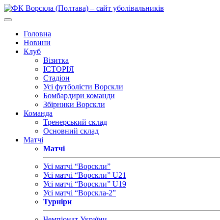
Головна
Новини
Клуб
Візитка
ІСТОРІЯ
Стадіон
Усі футболісти Ворскли
Бомбардири команди
Збірники Ворскли
Команда
Тренерський склад
Основний склад
Матчі
Матчі
Усі матчі “Ворскли”
Усі матчі “Ворскли” U21
Усі матчі “Ворскли” U19
Усі матчі “Ворскла-2”
Турніри
Чемпіонат України