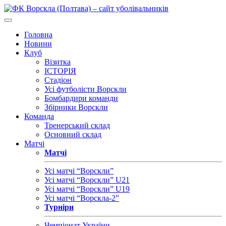
Головна
Новини
Клуб
Візитка
ІСТОРІЯ
Стадіон
Усі футболісти Ворскли
Бомбардири команди
Збірники Ворскли
Команда
Тренерський склад
Основний склад
Матчі
Матчі
Усі матчі “Ворскли”
Усі матчі “Ворскли” U21
Усі матчі “Ворскли” U19
Усі матчі “Ворскла-2”
Турніри
Чемпіонат України