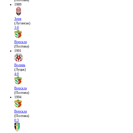
(Полтава)
1989
Зоря
(Луганськ)
3:0
Ворскла
(Полтава)
1991
Волинь
(Луцьк)
4:0
Ворскла
(Полтава)
1994
Ворскла
(Полтава)
0:3