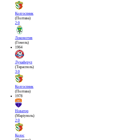
Колгоспник
(Полтава)
2:0
Локомотив
(Гомель)
1964
Лучаферул
(Тирасполь)
3:0
Колгоспник
(Полтава)
1978
Новатор
(Маріуполь)
2:0
Колос