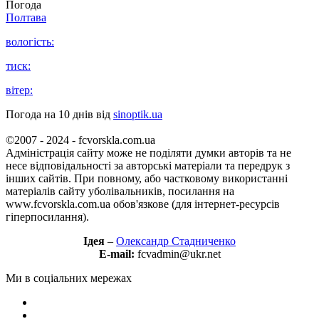
Погода
Полтава
вологість:
тиск:
вітер:
Погода на 10 днів від
sinoptik.ua
©2007 - 2024 - fcvorskla.com.ua
Адміністрація сайту може не поділяти думки авторів та не
несе відповідальності за авторські матеріали та передрук з
інших сайтів. При повному, або частковому використанні
матеріалів сайту уболівальників, посилання на
www.fcvorskla.com.ua обов'язкове (для інтернет-ресурсів
гіперпосилання).
Ідея
–
Олександр Стадниченко
E-mail:
fcvadmin@ukr.net
Ми в соціальних мережах