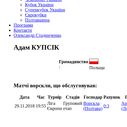
Кубок України
Суперкубок України
Єврокубки
Полтавщина
Програми
Контакти
Олександр Стадниченко
Адам КУПСІК
Громадянство
:
Польща
Матчі ворскли, що обслуговував:
Дата
Час
Турнір
Стадія
Господар
Рахунок
Ліга
Груповий
Ворскла
Ар
29.11.2018
19:55
0:3
Європи
етап
(Полтава)
(Л