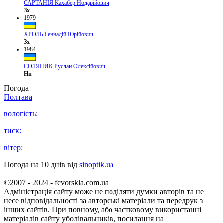
САРТАНІЯ Кахабер Нодарійович
Зх
1979
ХРОЛЬ Геннадій Юрійович
Зх
1984
СОЛЯНИК Руслан Олексійович
Нп
Погода
Полтава
вологість:
тиск:
вітер:
Погода на 10 днів від
sinoptik.ua
©2007 - 2024 - fcvorskla.com.ua
Адміністрація сайту може не поділяти думки авторів та не
несе відповідальності за авторські матеріали та передрук з
інших сайтів. При повному, або частковому використанні
матеріалів сайту уболівальників, посилання на