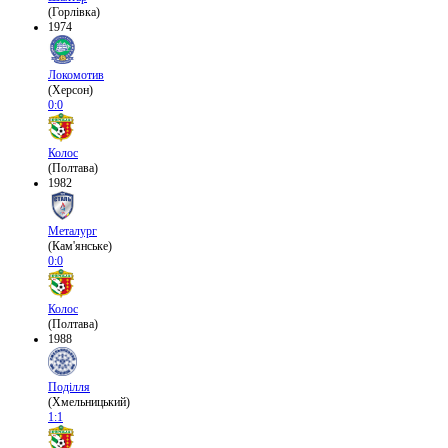
(Горлівка)
1974
Локомотив
(Херсон)
0:0
Колос
(Полтава)
1982
Металург
(Кам'янське)
0:0
Колос
(Полтава)
1988
Поділля
(Хмельницький)
1:1