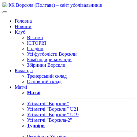
Головна
Новини
Клуб
Візитка
ІСТОРІЯ
Стадіон
Усі футболісти Ворскли
Бомбардири команди
Збірники Ворскли
Команда
Тренерський склад
Основний склад
Матчі
Матчі
Усі матчі “Ворскли”
Усі матчі “Ворскли” U21
Усі матчі “Ворскли” U19
Усі матчі “Ворскла-2”
Турніри
Чемпіонат України