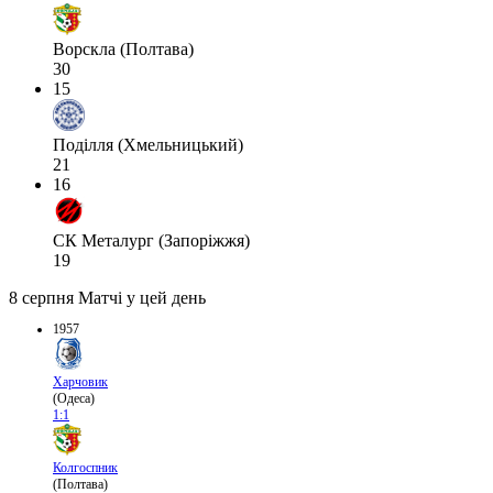
Ворскла (Полтава)
30
15
Поділля (Хмельницький)
21
16
СК Металург (Запоріжжя)
19
8 серпня
Матчі у цей день
1957
Харчовик
(Одеса)
1:1
Колгоспник
(Полтава)