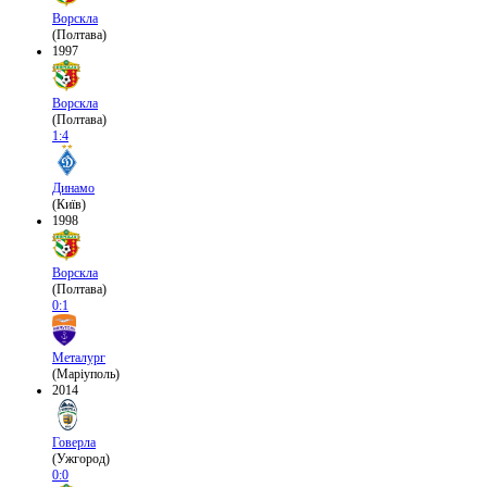
Ворскла
(Полтава)
1997
Ворскла
(Полтава)
1:4
Динамо
(Київ)
1998
Ворскла
(Полтава)
0:1
Металург
(Маріуполь)
2014
Говерла
(Ужгород)
0:0