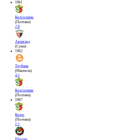
1961
Колгоспник
(Полтава)
2:0
Авангард
(Суми)
1962
Трубник
(Нікополь)
4:1
Колгоспник
(Полтава)
1967
Колос
(Полтава)
1:1
Шахтар