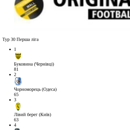
Тур 30
Перша ліга
1
Буковина (Чернівці)
81
2
Чорноморець (Одеса)
65
3
Лівий берег (Київ)
63
4