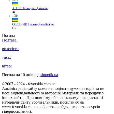
ХРОЛЬ Геннадій Юрійович
Зх
1984
СОЛЯНИК Руслан Олексійович
Нп
Погода
Полтава
вологість:
тиск:
вітер:
Погода на 10 днів від
sinoptik.ua
©2007 - 2024 - fcvorskla.com.ua
Адміністрація сайту може не поділяти думки авторів та не
несе відповідальності за авторські матеріали та передрук з
інших сайтів. При повному, або частковому використанні
матеріалів сайту уболівальників, посилання на
www.fcvorskla.com.ua обов'язкове (для інтернет-ресурсів
гіперпосилання).