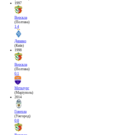
1997
Ворскла
(Полтава)
1:4
Динамо
(Київ)
1998
Ворскла
(Полтава)
0:1
Металург
(Маріуполь)
2014
Говерла
(Ужгород)
0:0
Ворскла