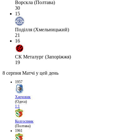
Ворскла (Полтава)
30
15
Поділля (Хмельницький)
21
16
СК Металург (Запоріжжя)
19
8 серпня
Матчі у цей день
1957
Харчовик
(Одеса)
1:1
Колгоспник
(Полтава)
1961