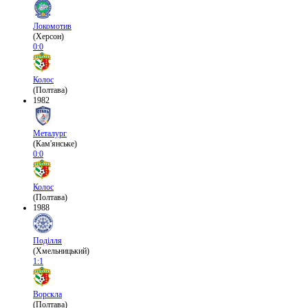
Локомотив
(Херсон)
0:0
Колос
(Полтава)
1982
Металург
(Кам'янське)
0:0
Колос
(Полтава)
1988
Поділля
(Хмельницький)
1:1
Ворскла
(Полтава)