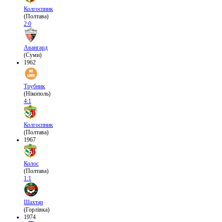
Колгоспник
(Полтава)
2:0
Авангард
(Суми)
1962
Трубник
(Нікополь)
4:1
Колгоспник
(Полтава)
1967
Колос
(Полтава)
1:1
Шахтар
(Горлівка)
1974