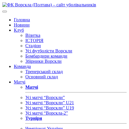
Головна
Новини
Клуб
Візитка
ІСТОРІЯ
Стадіон
Усі футболісти Ворскли
Бомбардири команди
Збірники Ворскли
Команда
Тренерський склад
Основний склад
Матчі
Матчі
Усі матчі “Ворскли”
Усі матчі “Ворскли” U21
Усі матчі “Ворскли” U19
Усі матчі “Ворскла-2”
Турніри
Чемпіонат України