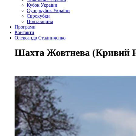
Кубок України
Суперкубок України
Єврокубки
Полтавщина
Програми
Контакти
Олександр Стадниченко
Шахта Жовтнева (Кривий Р