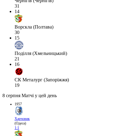
Чернігів (Чернігів)
31
14
Ворскла (Полтава)
30
15
Поділля (Хмельницький)
21
16
СК Металург (Запоріжжя)
19
8 серпня
Матчі у цей день
1957
Харчовик
(Одеса)
1:1