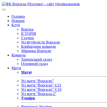
Головна
Новини
Клуб
Візитка
ІСТОРІЯ
Стадіон
Усі футболісти Ворскли
Бомбардири команди
Збірники Ворскли
Команда
Тренерський склад
Основний склад
Матчі
Матчі
Усі матчі “Ворскли”
Усі матчі “Ворскли” U21
Усі матчі “Ворскли” U19
Усі матчі “Ворскла-2”
Турніри
Чемпіонат України