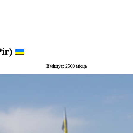
іг)
Вміщує:
2500 місць