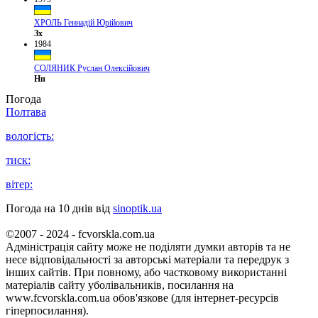
ХРОЛЬ Геннадій Юрійович
Зх
1984
СОЛЯНИК Руслан Олексійович
Нп
Погода
Полтава
вологість:
тиск:
вітер:
Погода на 10 днів від
sinoptik.ua
©2007 - 2024 - fcvorskla.com.ua
Адміністрація сайту може не поділяти думки авторів та не
несе відповідальності за авторські матеріали та передрук з
інших сайтів. При повному, або частковому використанні
матеріалів сайту уболівальників, посилання на
www.fcvorskla.com.ua обов'язкове (для інтернет-ресурсів
гіперпосилання).