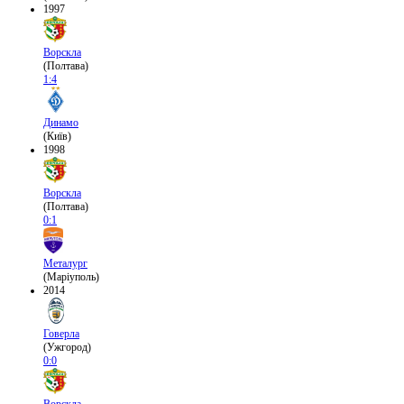
1997
Ворскла
(Полтава)
1:4
Динамо
(Київ)
1998
Ворскла
(Полтава)
0:1
Металург
(Маріуполь)
2014
Говерла
(Ужгород)
0:0
Ворскла