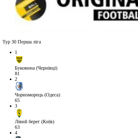
Тур 30
Перша ліга
1
Буковина (Чернівці)
81
2
Чорноморець (Одеса)
65
3
Лівий берег (Київ)
63
4