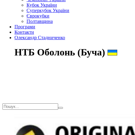
Кубок України
Суперкубок України
Єврокубки
Полтавщина
Програми
Контакти
Олександр Стадниченко
НТБ Оболонь (Буча)