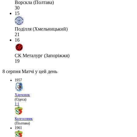
Ворскла (Полтава)
30
15
Поділля (Хмельницький)
21
16
СК Металург (Запоріжжя)
19
8 серпня
Матчі у цей день
1957
Харчовик
(Одеса)
1:1
Колгоспник
(Полтава)
1961