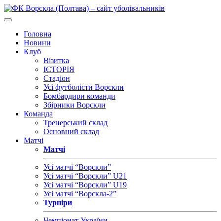
Головна
Новини
Клуб
Візитка
ІСТОРІЯ
Стадіон
Усі футболісти Ворскли
Бомбардири команди
Збірники Ворскли
Команда
Тренерський склад
Основний склад
Матчі
Матчі
Усі матчі “Ворскли”
Усі матчі “Ворскли” U21
Усі матчі “Ворскли” U19
Усі матчі “Ворскла-2”
Турніри
Чемпіонат України