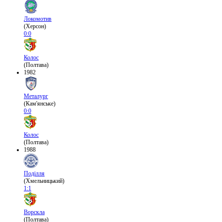
Локомотив
(Херсон)
0:0
Колос
(Полтава)
1982
Металург
(Кам'янське)
0:0
Колос
(Полтава)
1988
Поділля
(Хмельницький)
1:1
Ворскла
(Полтава)