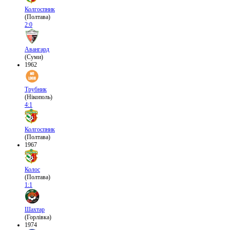
Колгоспник
(Полтава)
2:0
Авангард
(Суми)
1962
Трубник
(Нікополь)
4:1
Колгоспник
(Полтава)
1967
Колос
(Полтава)
1:1
Шахтар
(Горлівка)
1974