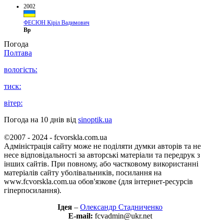
2002
ФЕСЮН Кіріл Вадимович
Вр
Погода
Полтава
вологість:
тиск:
вітер:
Погода на 10 днів від
sinoptik.ua
©2007 - 2024 - fcvorskla.com.ua
Адміністрація сайту може не поділяти думки авторів та не
несе відповідальності за авторські матеріали та передрук з
інших сайтів. При повному, або частковому використанні
матеріалів сайту уболівальників, посилання на
www.fcvorskla.com.ua обов'язкове (для інтернет-ресурсів
гіперпосилання).
Ідея
–
Олександр Стадниченко
E-mail:
fcvadmin@ukr.net