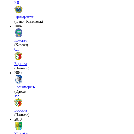
2:0
Прикарпаття
(Івано-Франківськ)
2004
Кристал
(Херсон)
0:1
Ворскла
(Полтава)
2005
Чорноморець
(Одеса)
1:2
Ворскла
(Полтава)
2010
Металіст