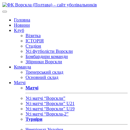
Головна
Новини
Клуб
Візитка
ІСТОРІЯ
Стадіон
Усі футболісти Ворскли
Бомбардири команди
Збірники Ворскли
Команда
Тренерський склад
Основний склад
Матчі
Матчі
Усі матчі “Ворскли”
Усі матчі “Ворскли” U21
Усі матчі “Ворскли” U19
Усі матчі “Ворскла-2”
Турніри
Чемпіонат України