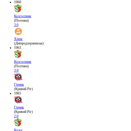
1960
Колгоспник
(Полтава)
3:0
Хімік
(Дніпродзержинськ)
1963
Колгоспник
(Полтава)
3:0
Гірник
(Кривий Ріг)
1965
Гірник
(Кривий Ріг)
2:0
Колос