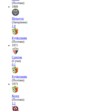
(Полтава)
1969
Металург
(Запоріжжя)
1:0
Будівельник
(Полтава)
1971
Спартак
(Суми)
0:1
Будівельник
(Полтава)
1975
Колос
(Полтава)
1:1