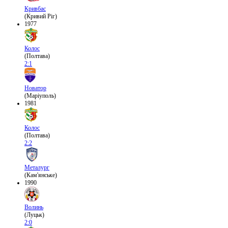
Кривбас
(Кривий Ріг)
1977
Колос
(Полтава)
2:1
Новатор
(Маріуполь)
1981
Колос
(Полтава)
2:2
Металург
(Кам'янське)
1990
Волинь
(Луцьк)
2:0