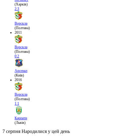
(Харків)
2:3
Ворскла
(Полтава)
2011
Ворскла
(Полтава)
0:2
Арсенал
(Київ)
2016
Ворскла
(Полтава)
1:1
Карпати
(Львів)
7 серпня
Народилися у цей день