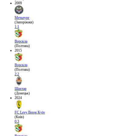
2009
Металург
(Запоріжжя)
1:1
Ворскла
(Полтава)
2015
Ворскла
(Полтава)
2:2
Шахтар
(Донецьк)
2024
FC Levy Bereg Kyiv
(Київ)
0:3
Ворскла