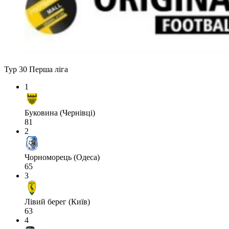
Тур 30
Перша ліга
1
Буковина (Чернівці)
81
2
Чорноморець (Одеса)
65
3
Лівий берег (Київ)
63
4