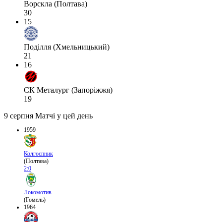
Ворскла (Полтава)
30
15
Поділля (Хмельницький)
21
16
СК Металург (Запоріжжя)
19
9 серпня
Матчі у цей день
1959
Колгоспник
(Полтава)
2:0
Локомотив
(Гомель)
1964