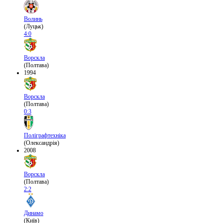
Волинь
(Луцьк)
4:0
Ворскла
(Полтава)
1994
Ворскла
(Полтава)
0:3
Поліграфтехніка
(Олександрія)
2008
Ворскла
(Полтава)
2:2
Динамо
(Київ)