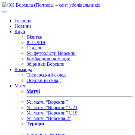
Головна
Новини
Клуб
Візитка
ІСТОРІЯ
Стадіон
Усі футболісти Ворскли
Бомбардири команди
Збірники Ворскли
Команда
Тренерський склад
Основний склад
Матчі
Матчі
Усі матчі “Ворскли”
Усі матчі “Ворскли” U21
Усі матчі “Ворскли” U19
Усі матчі “Ворскла-2”
Турніри
Чемпіонат України