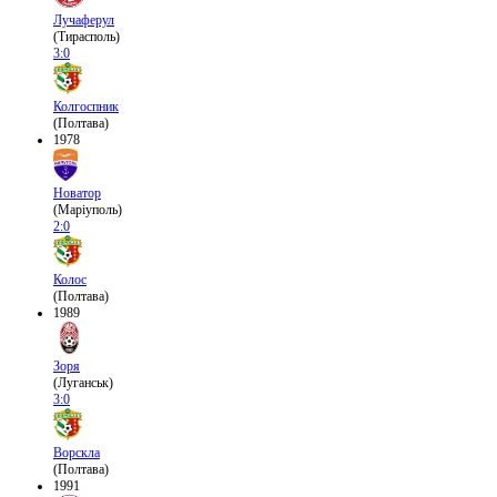
Лучаферул
(Тирасполь)
3:0
Колгоспник
(Полтава)
1978
Новатор
(Маріуполь)
2:0
Колос
(Полтава)
1989
Зоря
(Луганськ)
3:0
Ворскла
(Полтава)
1991