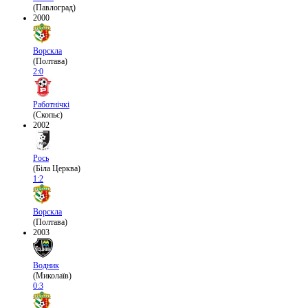
(Павлоград)
2000
Ворскла
(Полтава)
2:0
Работнічкі
(Скопьє)
2002
Рось
(Біла Церква)
1:2
Ворскла
(Полтава)
2003
Водник
(Миколаїв)
0:3