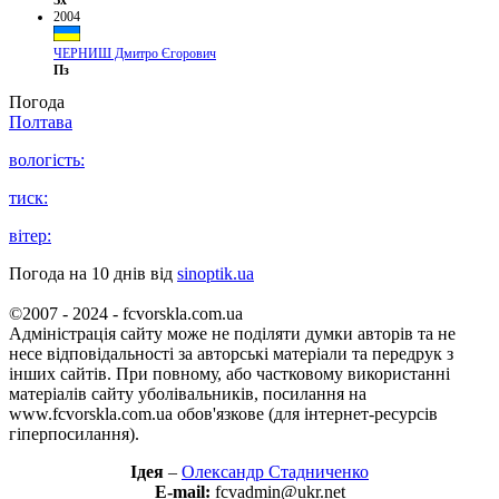
Зх
2004
ЧЕРНИШ Дмитро Єгорович
Пз
Погода
Полтава
вологість:
тиск:
вітер:
Погода на 10 днів від
sinoptik.ua
©2007 - 2024 - fcvorskla.com.ua
Адміністрація сайту може не поділяти думки авторів та не
несе відповідальності за авторські матеріали та передрук з
інших сайтів. При повному, або частковому використанні
матеріалів сайту уболівальників, посилання на
www.fcvorskla.com.ua обов'язкове (для інтернет-ресурсів
гіперпосилання).
Ідея
–
Олександр Стадниченко
E-mail:
fcvadmin@ukr.net