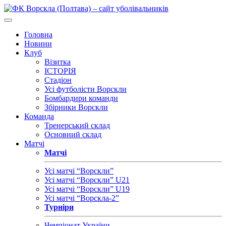
Головна
Новини
Клуб
Візитка
ІСТОРІЯ
Стадіон
Усі футболісти Ворскли
Бомбардири команди
Збірники Ворскли
Команда
Тренерський склад
Основний склад
Матчі
Матчі
Усі матчі “Ворскли”
Усі матчі “Ворскли” U21
Усі матчі “Ворскли” U19
Усі матчі “Ворскла-2”
Турніри
Чемпіонат України