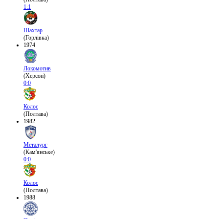
1:1
Шахтар
(Горлівка)
1974
Локомотив
(Херсон)
0:0
Колос
(Полтава)
1982
Металург
(Кам'янське)
0:0
Колос
(Полтава)
1988