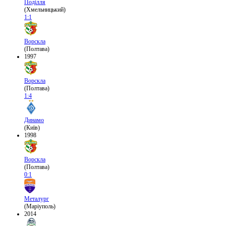
Поділля
(Хмельницький)
1:1
Ворскла
(Полтава)
1997
Ворскла
(Полтава)
1:4
Динамо
(Київ)
1998
Ворскла
(Полтава)
0:1
Металург
(Маріуполь)
2014