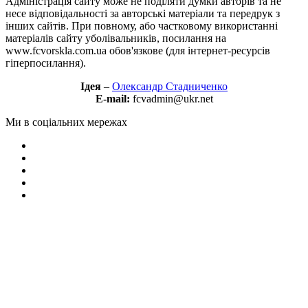
Адміністрація сайту може не поділяти думки авторів та не
несе відповідальності за авторські матеріали та передрук з
інших сайтів. При повному, або частковому використанні
матеріалів сайту уболівальників, посилання на
www.fcvorskla.com.ua обов'язкове (для інтернет-ресурсів
гіперпосилання).
Ідея
–
Олександр Стадниченко
E-mail:
fcvadmin@ukr.net
Ми в соціальних мережах