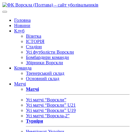
Головна
Новини
Клуб
Візитка
ІСТОРІЯ
Стадіон
Усі футболісти Ворскли
Бомбардири команди
Збірники Ворскли
Команда
Тренерський склад
Основний склад
Матчі
Матчі
Усі матчі “Ворскли”
Усі матчі “Ворскли” U21
Усі матчі “Ворскли” U19
Усі матчі “Ворскла-2”
Турніри
Чемпіонат України