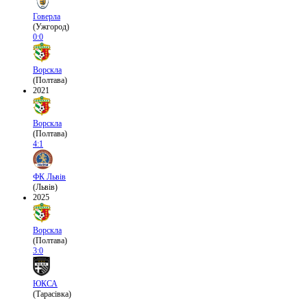
Говерла
(Ужгород)
0:0
Ворскла
(Полтава)
2021
Ворскла
(Полтава)
4:1
ФК Львів
(Львів)
2025
Ворскла
(Полтава)
3:0
ЮКСА
(Тарасівка)