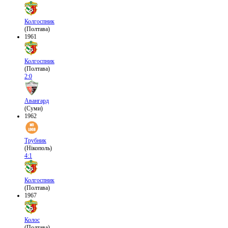
Колгоспник
(Полтава)
1961
Колгоспник
(Полтава)
2:0
Авангард
(Суми)
1962
Трубник
(Нікополь)
4:1
Колгоспник
(Полтава)
1967
Колос
(Полтава)