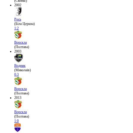
(Скопьє)
2002
Рось
(Біла Церква)
1:2
Ворскла
(Полтава)
2003
Водник
(Миколаїв)
0:3
Ворскла
(Полтава)
2013
Ворскла
(Полтава)
1:0