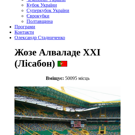
Кубок України
Суперкубок України
Єврокубки
Полтавщина
Програми
Контакти
Олександр Стадниченко
Жозе Алваладе XXI
(Лісабон)
Вміщує:
50095 місць