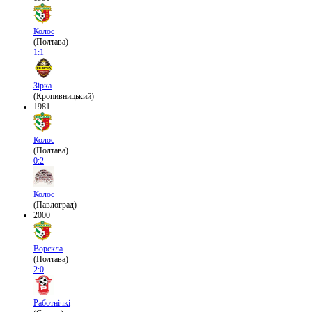
Колос
(Полтава)
1:1
Зірка
(Кропивницький)
1981
Колос
(Полтава)
0:2
Колос
(Павлоград)
2000
Ворскла
(Полтава)
2:0
Работнічкі