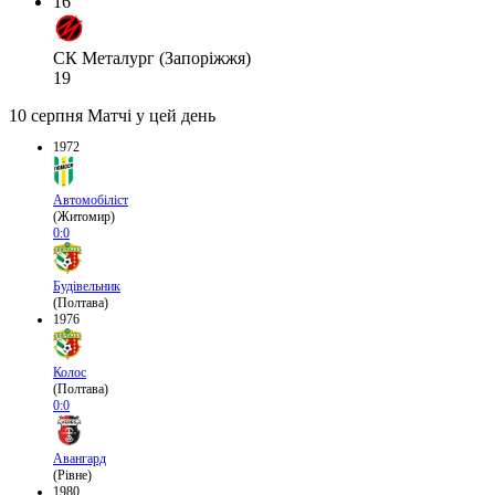
16
СК Металург (Запоріжжя)
19
10 серпня
Матчі у цей день
1972
Автомобіліст
(Житомир)
0:0
Будівельник
(Полтава)
1976
Колос
(Полтава)
0:0
Авангард
(Рівне)
1980