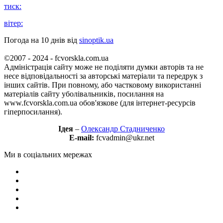
тиск:
вітер:
Погода на 10 днів від
sinoptik.ua
©2007 - 2024 - fcvorskla.com.ua
Адміністрація сайту може не поділяти думки авторів та не
несе відповідальності за авторські матеріали та передрук з
інших сайтів. При повному, або частковому використанні
матеріалів сайту уболівальників, посилання на
www.fcvorskla.com.ua обов'язкове (для інтернет-ресурсів
гіперпосилання).
Ідея
–
Олександр Стадниченко
E-mail:
fcvadmin@ukr.net
Ми в соціальних мережах