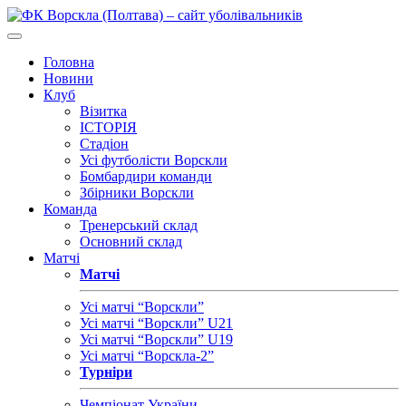
Головна
Новини
Клуб
Візитка
ІСТОРІЯ
Стадіон
Усі футболісти Ворскли
Бомбардири команди
Збірники Ворскли
Команда
Тренерський склад
Основний склад
Матчі
Матчі
Усі матчі “Ворскли”
Усі матчі “Ворскли” U21
Усі матчі “Ворскли” U19
Усі матчі “Ворскла-2”
Турніри
Чемпіонат України