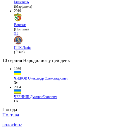
Іллічівець
(Маріуполь)
2019
Ворскла
(Полтава)
3:2
ПФК Львів
(Львів)
10 серпня
Народилися у цей день
1986
ЧИЖОВ Олександр Олександрович
Зх
2004
ЧЕРНИШ Дмитро Єгорович
Пз
Погода
Полтава
вологість: