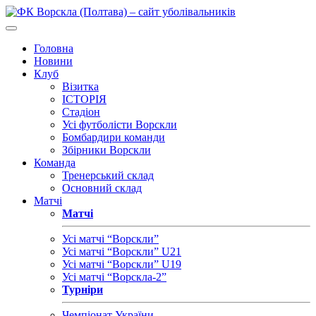
Головна
Новини
Клуб
Візитка
ІСТОРІЯ
Стадіон
Усі футболісти Ворскли
Бомбардири команди
Збірники Ворскли
Команда
Тренерський склад
Основний склад
Матчі
Матчі
Усі матчі “Ворскли”
Усі матчі “Ворскли” U21
Усі матчі “Ворскли” U19
Усі матчі “Ворскла-2”
Турніри
Чемпіонат України