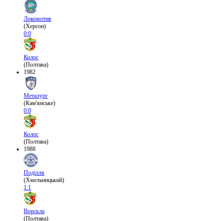
Локомотив
(Херсон)
0:0
Колос
(Полтава)
1982
Металург
(Кам'янське)
0:0
Колос
(Полтава)
1988
Поділля
(Хмельницький)
1:1
Ворскла
(Полтава)