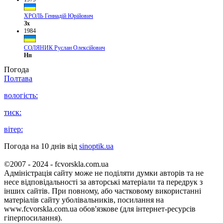
ХРОЛЬ Геннадій Юрійович
Зх
1984
СОЛЯНИК Руслан Олексійович
Нп
Погода
Полтава
вологість:
тиск:
вітер:
Погода на 10 днів від
sinoptik.ua
©2007 - 2024 - fcvorskla.com.ua
Адміністрація сайту може не поділяти думки авторів та не
несе відповідальності за авторські матеріали та передрук з
інших сайтів. При повному, або частковому використанні
матеріалів сайту уболівальників, посилання на
www.fcvorskla.com.ua обов'язкове (для інтернет-ресурсів
гіперпосилання).