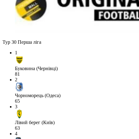
Тур 30
Перша ліга
1
Буковина (Чернівці)
81
2
Чорноморець (Одеса)
65
3
Лівий берег (Київ)
63
4