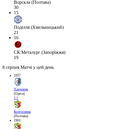
Ворскла (Полтава)
30
15
Поділля (Хмельницький)
21
16
СК Металург (Запоріжжя)
19
8 серпня
Матчі у цей день
1957
Харчовик
(Одеса)
1:1
Колгоспник
(Полтава)
1961