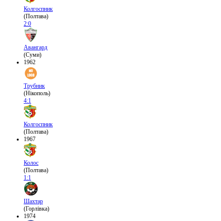
Колгоспник
(Полтава)
2:0
Авангард
(Суми)
1962
Трубник
(Нікополь)
4:1
Колгоспник
(Полтава)
1967
Колос
(Полтава)
1:1
Шахтар
(Горлівка)
1974