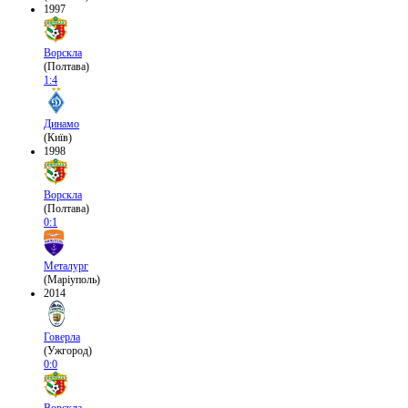
1997
Ворскла
(Полтава)
1:4
Динамо
(Київ)
1998
Ворскла
(Полтава)
0:1
Металург
(Маріуполь)
2014
Говерла
(Ужгород)
0:0
Ворскла