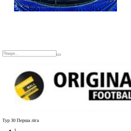
Тур 30
Перша ліга
1