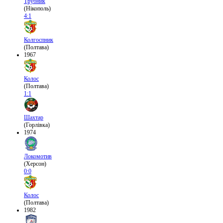
Трубник
(Нікополь)
4:1
Колгоспник
(Полтава)
1967
Колос
(Полтава)
1:1
Шахтар
(Горлівка)
1974
Локомотив
(Херсон)
0:0
Колос
(Полтава)
1982