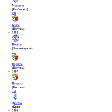
Металург
(Кам'янське)
0:0
Колос
(Полтава)
1988
Поділля
(Хмельницький)
1:1
Ворскла
(Полтава)
1997
Ворскла
(Полтава)
1:4
Динамо
(Київ)
1998