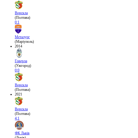
Ворскла
(Полтава)
0:1
Металург
(Маріуполь)
2014
Говерла
(Ужгород)
0:0
Ворскла
(Полтава)
2021
Ворскла
(Полтава)
4:1
ФК Львів
(Львів)