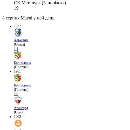
СК Металург (Запоріжжя)
19
8 серпня
Матчі у цей день
1957
Харчовик
(Одеса)
1:1
Колгоспник
(Полтава)
1961
Колгоспник
(Полтава)
2:0
Авангард
(Суми)
1962