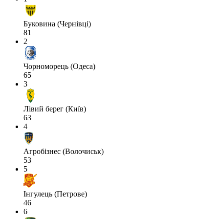
Буковина (Чернівці)
81
2
Чорноморець (Одеса)
65
3
Лівий берег (Київ)
63
4
Агробізнес (Волочиськ)
53
5
Інгулець (Петрове)
46
6