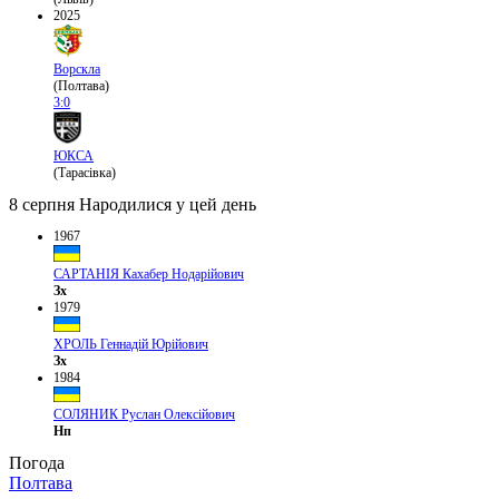
2025
Ворскла
(Полтава)
3:0
ЮКСА
(Тарасівка)
8 серпня
Народилися у цей день
1967
САРТАНІЯ Кахабер Нодарійович
Зх
1979
ХРОЛЬ Геннадій Юрійович
Зх
1984
СОЛЯНИК Руслан Олексійович
Нп
Погода
Полтава