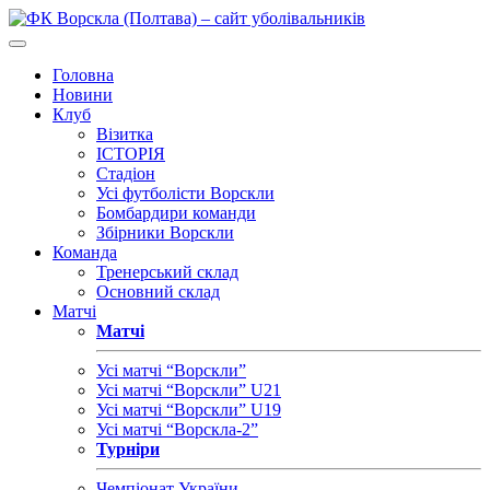
Головна
Новини
Клуб
Візитка
ІСТОРІЯ
Стадіон
Усі футболісти Ворскли
Бомбардири команди
Збірники Ворскли
Команда
Тренерський склад
Основний склад
Матчі
Матчі
Усі матчі “Ворскли”
Усі матчі “Ворскли” U21
Усі матчі “Ворскли” U19
Усі матчі “Ворскла-2”
Турніри
Чемпіонат України