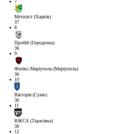
7
Металіст (Харків)
37
8
Пробій (Городенка)
36
9
Фенікс-Маріуполь (Маріуполь)
36
10
Вікторія (Суми)
36
11
ЮКСА (Тарасівка)
36
12