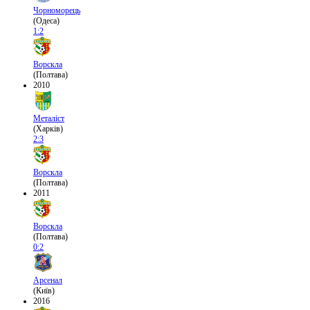
Чорноморець
(Одеса)
1:2
Ворскла
(Полтава)
2010
Металіст
(Харків)
2:3
Ворскла
(Полтава)
2011
Ворскла
(Полтава)
0:2
Арсенал
(Київ)
2016