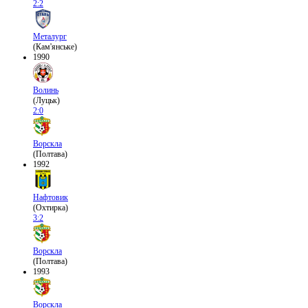
2:2
Металург
(Кам'янське)
1990
Волинь
(Луцьк)
2:0
Ворскла
(Полтава)
1992
Нафтовик
(Охтирка)
3:2
Ворскла
(Полтава)
1993
Ворскла