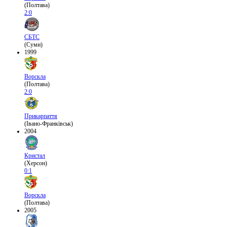
(Полтава)
2:0
СБТС
(Суми)
1999
Ворскла
(Полтава)
2:0
Прикарпаття
(Івано-Франківськ)
2004
Кристал
(Херсон)
0:1
Ворскла
(Полтава)
2005