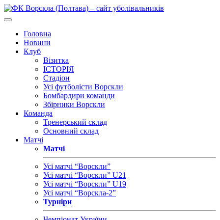
Головна
Новини
Клуб
Візитка
ІСТОРІЯ
Стадіон
Усі футболісти Ворскли
Бомбардири команди
Збірники Ворскли
Команда
Тренерський склад
Основний склад
Матчі
Матчі
Усі матчі “Ворскли”
Усі матчі “Ворскли” U21
Усі матчі “Ворскли” U19
Усі матчі “Ворскла-2”
Турніри
Чемпіонат України