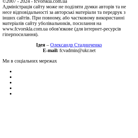
©2007 - 2024 - fcvorskla.com.ua
Адміністрація сайту може не поділяти думки авторів та не
несе відповідальності за авторські матеріали та передрук з
інших сайтів. При повному, або частковому використанні
матеріалів сайту уболівальників, посилання на
www.fcvorskla.com.ua обов'язкове (для інтернет-ресурсів
гіперпосилання).
Ідея
–
Олександр Стадниченко
E-mail:
fcvadmin@ukr.net
Ми в соціальних мережах