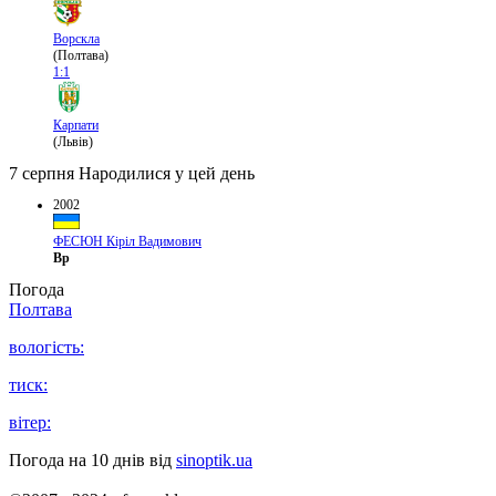
Ворскла
(Полтава)
1:1
Карпати
(Львів)
7 серпня
Народилися у цей день
2002
ФЕСЮН Кіріл Вадимович
Вр
Погода
Полтава
вологість:
тиск:
вітер:
Погода на 10 днів від
sinoptik.ua