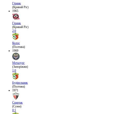
Гірник
(Кривий Ріг)
1965
Гірник
(Кривий Ріг)
2:0
Колос
(Полтава)
1969
Металург
(Запоріжжя)
1:0
Будівельник
(Полтава)
1971
Спартак
(Суми)
0:1