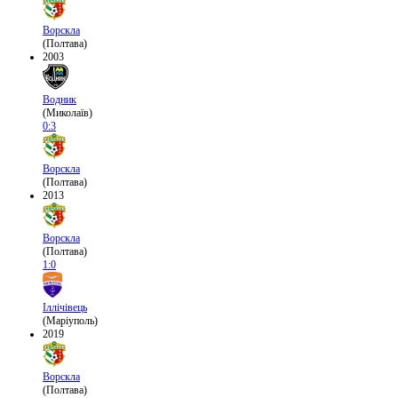
Ворскла
(Полтава)
2003
Водник
(Миколаїв)
0:3
Ворскла
(Полтава)
2013
Ворскла
(Полтава)
1:0
Іллічівець
(Маріуполь)
2019
Ворскла
(Полтава)