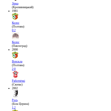
Зірка
(Кропивницький)
1981
Колос
(Полтава)
0:2
Колос
(Павлоград)
2000
Ворскла
(Полтава)
2:0
Работнічкі
(Скопьє)
2002
Рось
(Біла Церква)
1:2