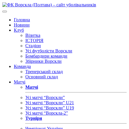
Головна
Новини
Клуб
Візитка
ІСТОРІЯ
Стадіон
Усі футболісти Ворскли
Бомбардири команди
Збірники Ворскли
Команда
Тренерський склад
Основний склад
Матчі
Матчі
Усі матчі “Ворскли”
Усі матчі “Ворскли” U21
Усі матчі “Ворскли” U19
Усі матчі “Ворскла-2”
Турніри
Чемпіонат України