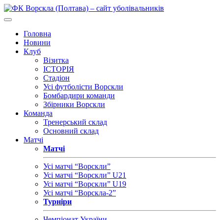
Головна
Новини
Клуб
Візитка
ІСТОРІЯ
Стадіон
Усі футболісти Ворскли
Бомбардири команди
Збірники Ворскли
Команда
Тренерський склад
Основний склад
Матчі
Матчі
Усі матчі “Ворскли”
Усі матчі “Ворскли” U21
Усі матчі “Ворскли” U19
Усі матчі “Ворскла-2”
Турніри
Чемпіонат України