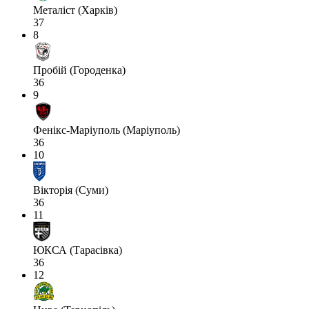
Металіст (Харків)
37
8
Пробій (Городенка)
36
9
Фенікс-Маріуполь (Маріуполь)
36
10
Вікторія (Суми)
36
11
ЮКСА (Тарасівка)
36
12