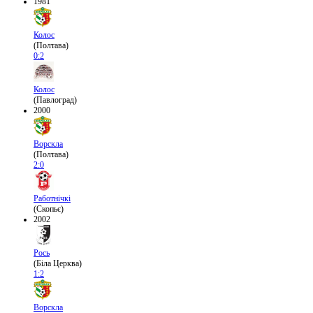
1981
Колос
(Полтава)
0:2
Колос
(Павлоград)
2000
Ворскла
(Полтава)
2:0
Работнічкі
(Скопьє)
2002
Рось
(Біла Церква)
1:2
Ворскла