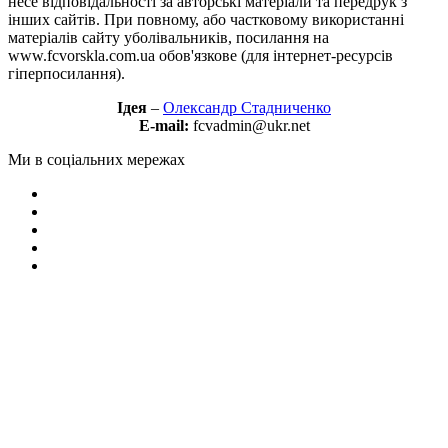
несе відповідальності за авторські матеріали та передрук з
інших сайтів. При повному, або частковому використанні
матеріалів сайту уболівальників, посилання на
www.fcvorskla.com.ua обов'язкове (для інтернет-ресурсів
гіперпосилання).
Ідея
–
Олександр Стадниченко
E-mail:
fcvadmin@ukr.net
Ми в соціальних мережах