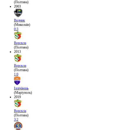
(Полтава)
2003
Водник
(Миколаїв)
0:3
Ворскла
(Полтава)
2013
Ворскла
(Полтава)
1:0
Іллічівець
(Маріуполь)
2019
Ворскла
(Полтава)
3:2