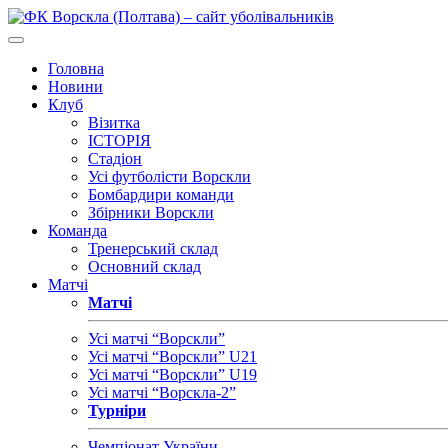
Головна
Новини
Клуб
Візитка
ІСТОРІЯ
Стадіон
Усі футболісти Ворскли
Бомбардири команди
Збірники Ворскли
Команда
Тренерський склад
Основний склад
Матчі
Матчі
Усі матчі “Ворскли”
Усі матчі “Ворскли” U21
Усі матчі “Ворскли” U19
Усі матчі “Ворскла-2”
Турніри
Чемпіонат України