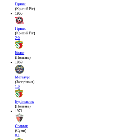
Гірник
(Кривий Ріг)
1965
Гірник
(Кривий Ріг)
2:0
Колос
(Полтава)
1969
Металург
(Запоріжжя)
1:0
Будівельник
(Полтава)
1971
Спартак
(Суми)
0:1