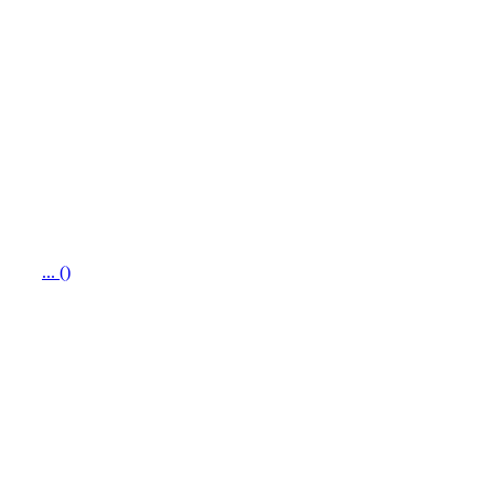
... ()