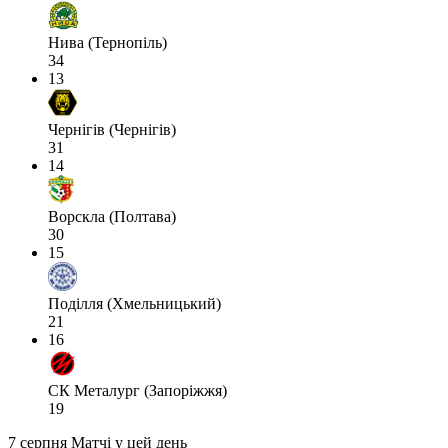
Нива (Тернопіль)
34
13
Чернігів (Чернігів)
31
14
Ворскла (Полтава)
30
15
Поділля (Хмельницький)
21
16
СК Металург (Запоріжжя)
19
7 серпня
Матчі у цей день