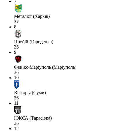
7
Металіст (Харків)
37
8
Пробій (Городенка)
36
9
Фенікс-Маріуполь (Маріуполь)
36
10
Вікторія (Суми)
36
11
ЮКСА (Тарасівка)
36
12