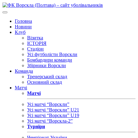
Головна
Новини
Клуб
Візитка
ІСТОРІЯ
Стадіон
Усі футболісти Ворскли
Бомбардири команди
Збірники Ворскли
Команда
Тренерський склад
Основний склад
Матчі
Матчі
Усі матчі “Ворскли”
Усі матчі “Ворскли” U21
Усі матчі “Ворскли” U19
Усі матчі “Ворскла-2”
Турніри
Чемпіонат України