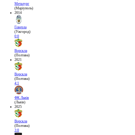
Металург
(Маріуполь)
2014
Говерла
(Ужгород)
0:0
Ворскла
(Полтава)
2021
Ворскла
(Полтава)
4:1
ФК Львів
(Львів)
2025
Ворскла
(Полтава)
3:0