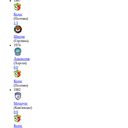
1967
Колос
(Полтава)
1:1
Шахтар
(Горлівка)
1974
Локомотив
(Херсон)
0:0
Колос
(Полтава)
1982
Металург
(Кам'янське)
0:0
Колос