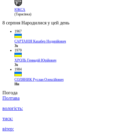
ЮКСА
(Тарасівка)
8 серпня
Народилися у цей день
1967
САРТАНІЯ Кахабер Нодарійович
Зх
1979
ХРОЛЬ Геннадій Юрійович
Зх
1984
СОЛЯНИК Руслан Олексійович
Нп
Погода
Полтава
вологість:
тиск:
вітер: