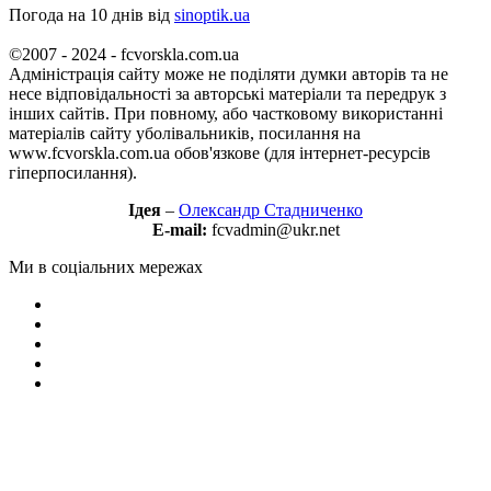
Погода на 10 днів від
sinoptik.ua
©2007 - 2024 - fcvorskla.com.ua
Адміністрація сайту може не поділяти думки авторів та не
несе відповідальності за авторські матеріали та передрук з
інших сайтів. При повному, або частковому використанні
матеріалів сайту уболівальників, посилання на
www.fcvorskla.com.ua обов'язкове (для інтернет-ресурсів
гіперпосилання).
Ідея
–
Олександр Стадниченко
E-mail:
fcvadmin@ukr.net
Ми в соціальних мережах