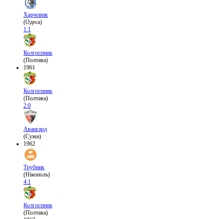
Харчовик
(Одеса)
1:1
Колгоспник
(Полтава)
1961
Колгоспник
(Полтава)
2:0
Авангард
(Суми)
1962
Трубник
(Нікополь)
4:1
Колгоспник
(Полтава)