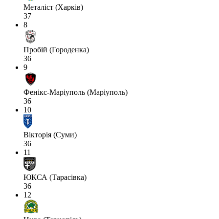
Металіст (Харків)
37
8
Пробій (Городенка)
36
9
Фенікс-Маріуполь (Маріуполь)
36
10
Вікторія (Суми)
36
11
ЮКСА (Тарасівка)
36
12