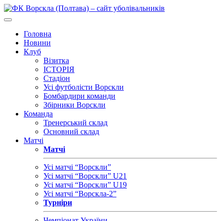
Головна
Новини
Клуб
Візитка
ІСТОРІЯ
Стадіон
Усі футболісти Ворскли
Бомбардири команди
Збірники Ворскли
Команда
Тренерський склад
Основний склад
Матчі
Матчі
Усі матчі “Ворскли”
Усі матчі “Ворскли” U21
Усі матчі “Ворскли” U19
Усі матчі “Ворскла-2”
Турніри
Чемпіонат України