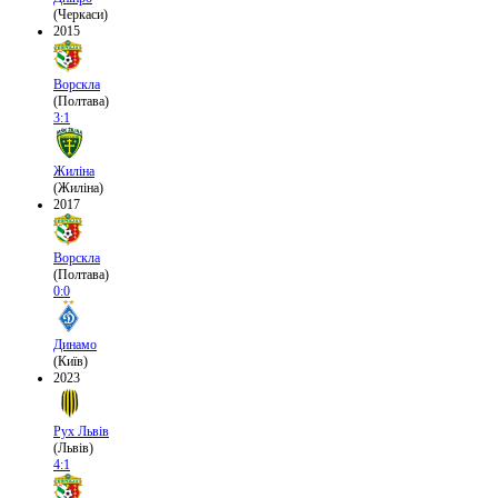
(Черкаси)
2015
Ворскла
(Полтава)
3:1
Жиліна
(Жиліна)
2017
Ворскла
(Полтава)
0:0
Динамо
(Київ)
2023
Рух Львів
(Львів)
4:1