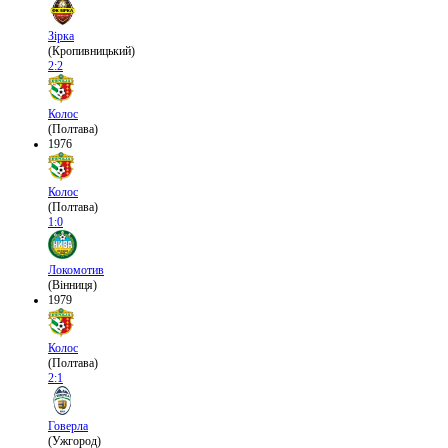
Зірка
(Кропивницький)
2:2
Колос
(Полтава)
1976
Колос
(Полтава)
1:0
Локомотив
(Вінниця)
1979
Колос
(Полтава)
2:1
Говерла
(Ужгород)