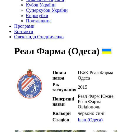
Кубок України
Суперкубок України
Єврокубки
Полтавщина
Програми
Контакти
Олександр Стадниченко
Реал Фарма (Одеса)
Повна
ПФК Реал Фарма
назва
Одеса
Рік
2015
заснування
Реал-Фарм Южне,
Попередні
Реал Фарма
назви
Овідіополь
Кольори
червоно-сині
Стадіон
Іван (Одеса)