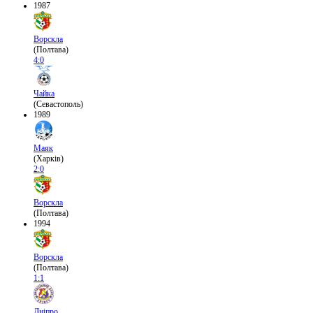
1987
Ворскла
(Полтава)
4:0
Чайка
(Севастополь)
1989
Маяк
(Харків)
2:0
Ворскла
(Полтава)
1994
Ворскла
(Полтава)
1:1
Дніпро