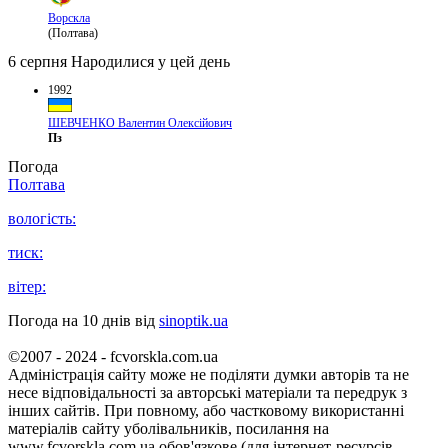
Ворскла
(Полтава)
6 серпня
Народилися у цей день
1992
ШЕВЧЕНКО Валентин Олексійович
Пз
Погода
Полтава
вологість:
тиск:
вітер:
Погода на 10 днів від
sinoptik.ua
©2007 - 2024 - fcvorskla.com.ua
Адміністрація сайту може не поділяти думки авторів та не
несе відповідальності за авторські матеріали та передрук з
інших сайтів. При повному, або частковому використанні
матеріалів сайту уболівальників, посилання на
www.fcvorskla.com.ua обов'язкове (для інтернет-ресурсів