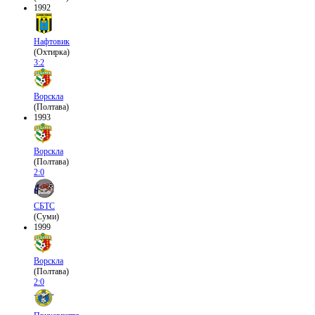
1992
Нафтовик
(Охтирка)
3:2
Ворскла
(Полтава)
1993
Ворскла
(Полтава)
2:0
СБТС
(Суми)
1999
Ворскла
(Полтава)
2:0