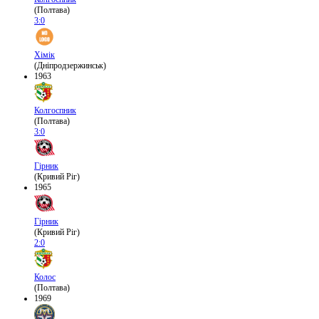
(Полтава)
3:0
Хімік
(Дніпродзержинськ)
1963
Колгоспник
(Полтава)
3:0
Гірник
(Кривий Ріг)
1965
Гірник
(Кривий Ріг)
2:0
Колос
(Полтава)
1969