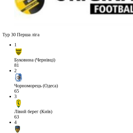
Тур 30
Перша ліга
1
Буковина (Чернівці)
81
2
Чорноморець (Одеса)
65
3
Лівий берег (Київ)
63
4