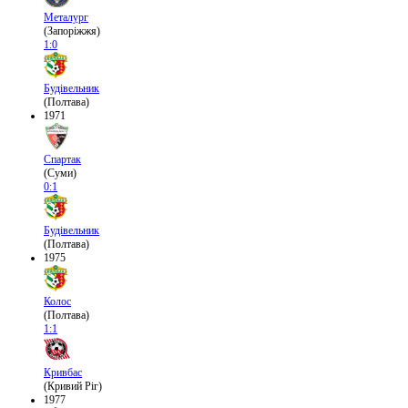
Металург
(Запоріжжя)
1:0
Будівельник
(Полтава)
1971
Спартак
(Суми)
0:1
Будівельник
(Полтава)
1975
Колос
(Полтава)
1:1
Кривбас
(Кривий Ріг)
1977