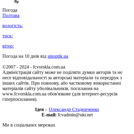
Вр
Погода
Полтава
вологість:
тиск:
вітер:
Погода на 10 днів від
sinoptik.ua
©2007 - 2024 - fcvorskla.com.ua
Адміністрація сайту може не поділяти думки авторів та не
несе відповідальності за авторські матеріали та передрук з
інших сайтів. При повному, або частковому використанні
матеріалів сайту уболівальників, посилання на
www.fcvorskla.com.ua обов'язкове (для інтернет-ресурсів
гіперпосилання).
Ідея
–
Олександр Стадниченко
E-mail:
fcvadmin@ukr.net
Ми в соціальних мережах