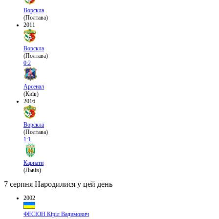
Ворскла
(Полтава)
2011
Ворскла
(Полтава)
0:2
Арсенал
(Київ)
2016
Ворскла
(Полтава)
1:1
Карпати
(Львів)
7 серпня
Народилися у цей день
2002
ФЕСЮН Кіріл Вадимович