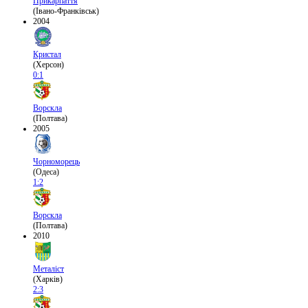
Прикарпаття
(Івано-Франківськ)
2004
Кристал
(Херсон)
0:1
Ворскла
(Полтава)
2005
Чорноморець
(Одеса)
1:2
Ворскла
(Полтава)
2010
Металіст
(Харків)
2:3