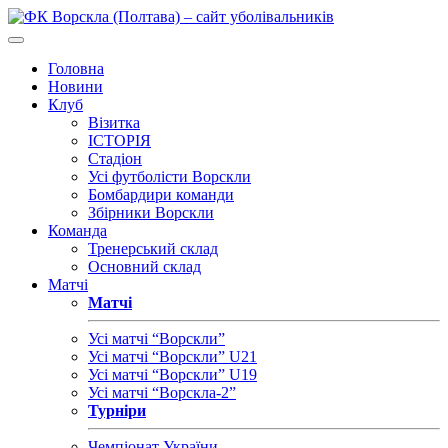
Головна
Новини
Клуб
Візитка
ІСТОРІЯ
Стадіон
Усі футболісти Ворскли
Бомбардири команди
Збірники Ворскли
Команда
Тренерський склад
Основний склад
Матчі
Матчі
Усі матчі “Ворскли”
Усі матчі “Ворскли” U21
Усі матчі “Ворскли” U19
Усі матчі “Ворскла-2”
Турніри
Чемпіонат України