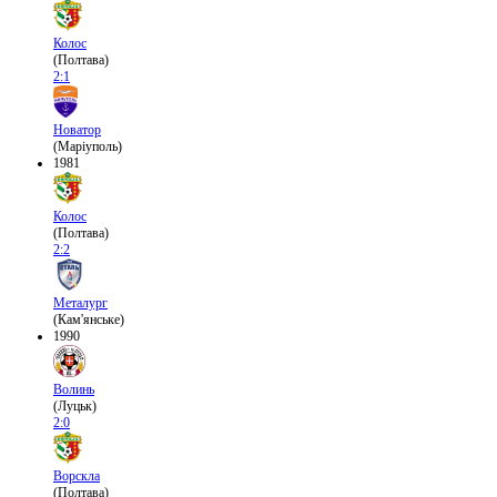
Колос
(Полтава)
2:1
Новатор
(Маріуполь)
1981
Колос
(Полтава)
2:2
Металург
(Кам'янське)
1990
Волинь
(Луцьк)
2:0
Ворскла
(Полтава)