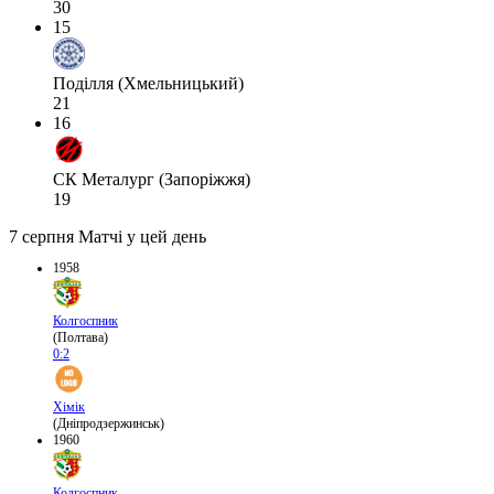
30
15
Поділля (Хмельницький)
21
16
СК Металург (Запоріжжя)
19
7 серпня
Матчі у цей день
1958
Колгоспник
(Полтава)
0:2
Хімік
(Дніпродзержинськ)
1960
Колгоспник