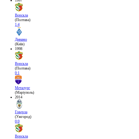
1997
Ворскла
(Полтава)
1:4
Динамо
(Київ)
1998
Ворскла
(Полтава)
0:1
Металург
(Маріуполь)
2014
Говерла
(Ужгород)
0:0
Ворскла