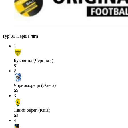
Тур 30
Перша ліга
1
Буковина (Чернівці)
81
2
Чорноморець (Одеса)
65
3
Лівий берег (Київ)
63
4