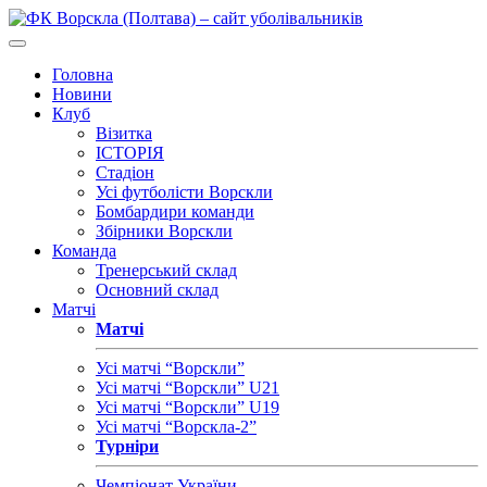
Головна
Новини
Клуб
Візитка
ІСТОРІЯ
Стадіон
Усі футболісти Ворскли
Бомбардири команди
Збірники Ворскли
Команда
Тренерський склад
Основний склад
Матчі
Матчі
Усі матчі “Ворскли”
Усі матчі “Ворскли” U21
Усі матчі “Ворскли” U19
Усі матчі “Ворскла-2”
Турніри
Чемпіонат України