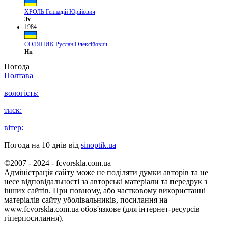
ХРОЛЬ Геннадій Юрійович
Зх
1984
СОЛЯНИК Руслан Олексійович
Нп
Погода
Полтава
вологість:
тиск:
вітер:
Погода на 10 днів від
sinoptik.ua
©2007 - 2024 - fcvorskla.com.ua
Адміністрація сайту може не поділяти думки авторів та не
несе відповідальності за авторські матеріали та передрук з
інших сайтів. При повному, або частковому використанні
матеріалів сайту уболівальників, посилання на
www.fcvorskla.com.ua обов'язкове (для інтернет-ресурсів
гіперпосилання).