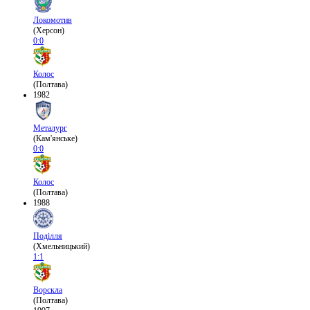
Локомотив
(Херсон)
0:0
Колос
(Полтава)
1982
Металург
(Кам'янське)
0:0
Колос
(Полтава)
1988
Поділля
(Хмельницький)
1:1
Ворскла
(Полтава)