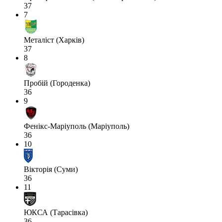
37
7
Металіст (Харків)
37
8
Пробій (Городенка)
36
9
Фенікс-Маріуполь (Маріуполь)
36
10
Вікторія (Суми)
36
11
ЮКСА (Тарасівка)
36