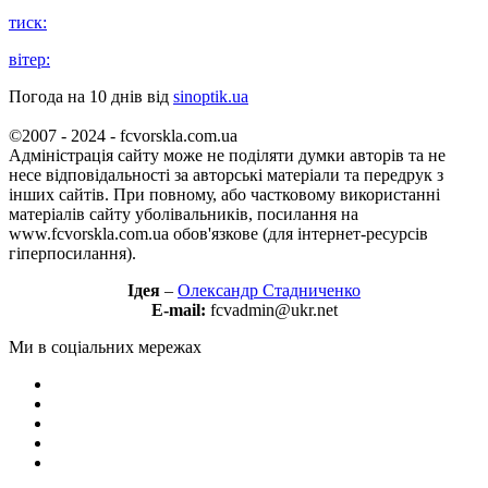
тиск:
вітер:
Погода на 10 днів від
sinoptik.ua
©2007 - 2024 - fcvorskla.com.ua
Адміністрація сайту може не поділяти думки авторів та не
несе відповідальності за авторські матеріали та передрук з
інших сайтів. При повному, або частковому використанні
матеріалів сайту уболівальників, посилання на
www.fcvorskla.com.ua обов'язкове (для інтернет-ресурсів
гіперпосилання).
Ідея
–
Олександр Стадниченко
E-mail:
fcvadmin@ukr.net
Ми в соціальних мережах