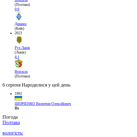
Ворскла
(Полтава)
0:0
Динамо
(Київ)
2023
Рух Львів
(Львів)
4:1
Ворскла
(Полтава)
6 серпня
Народилися у цей день
1992
ШЕВЧЕНКО Валентин Олексійович
Пз
Погода
Полтава
вологість: