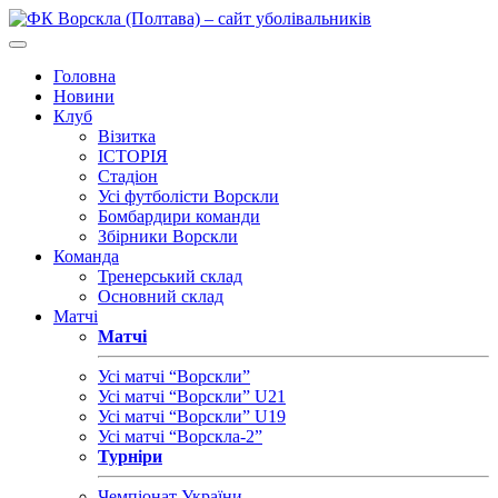
Головна
Новини
Клуб
Візитка
ІСТОРІЯ
Стадіон
Усі футболісти Ворскли
Бомбардири команди
Збірники Ворскли
Команда
Тренерський склад
Основний склад
Матчі
Матчі
Усі матчі “Ворскли”
Усі матчі “Ворскли” U21
Усі матчі “Ворскли” U19
Усі матчі “Ворскла-2”
Турніри
Чемпіонат України