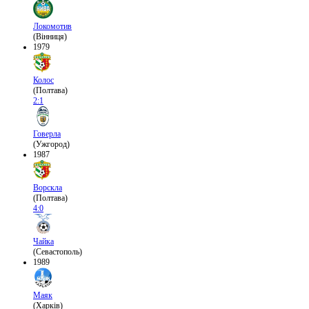
Локомотив
(Вінниця)
1979
Колос
(Полтава)
2:1
Говерла
(Ужгород)
1987
Ворскла
(Полтава)
4:0
Чайка
(Севастополь)
1989
Маяк
(Харків)