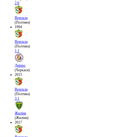
2:0
Ворскла
(Полтава)
1994
Ворскла
(Полтава)
1:1
Дніпро
(Черкаси)
2015
Ворскла
(Полтава)
3:1
Жиліна
(Жиліна)
2017