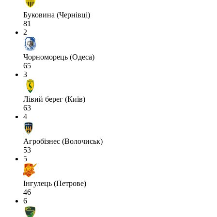
Буковина (Чернівці)
81
2
Чорноморець (Одеса)
65
3
Лівий берег (Київ)
63
4
Агробізнес (Волочиськ)
53
5
Інгулець (Петрове)
46
6