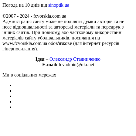
Погода на 10 днів від
sinoptik.ua
©2007 - 2024 - fcvorskla.com.ua
Адміністрація сайту може не поділяти думки авторів та не
несе відповідальності за авторські матеріали та передрук з
інших сайтів. При повному, або частковому використанні
матеріалів сайту уболівальників, посилання на
www.fcvorskla.com.ua обов'язкове (для інтернет-ресурсів
гіперпосилання).
Ідея
–
Олександр Стадниченко
E-mail:
fcvadmin@ukr.net
Ми в соціальних мережах