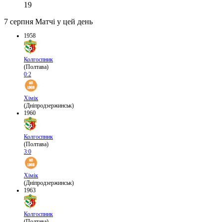
19
7 серпня
Матчі у цей день
1958
Колгоспник
(Полтава)
0:2
Хімік
(Дніпродзержинськ)
1960
Колгоспник
(Полтава)
3:0
Хімік
(Дніпродзержинськ)
1963
Колгоспник
(Полтава)