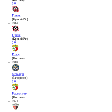
3:0
Гірник
(Кривий Ріг)
1965
Гірник
(Кривий Ріг)
2:0
Колос
(Полтава)
1969
Металург
(Запоріжжя)
1:0
Будівельник
(Полтава)
1971