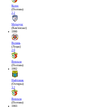
Колос
(Полтава)
2:2
Металург
(Кам'янське)
1990
Волинь
(Луцьк)
2:0
Ворскла
(Полтава)
1992
Нафтовик
(Охтирка)
3:2
Ворскла
(Полтава)
1993