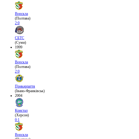
Ворскла
(Полтава)
2:0
СБТС
(Суми)
1999
Ворскла
(Полтава)
2:0
Прикарпаття
(Івано-Франківськ)
2004
Кристал
(Херсон)
0:1
Ворскла