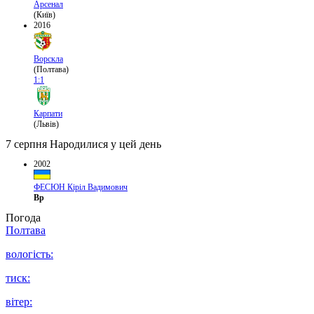
Арсенал
(Київ)
2016
Ворскла
(Полтава)
1:1
Карпати
(Львів)
7 серпня
Народилися у цей день
2002
ФЕСЮН Кіріл Вадимович
Вр
Погода
Полтава
вологість:
тиск:
вітер: