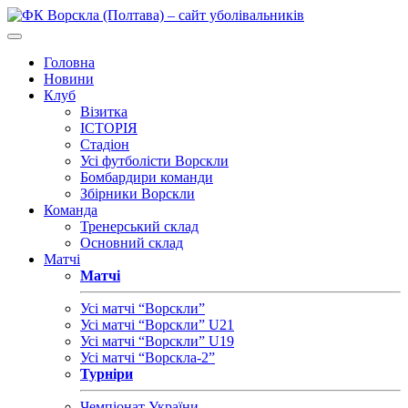
Головна
Новини
Клуб
Візитка
ІСТОРІЯ
Стадіон
Усі футболісти Ворскли
Бомбардири команди
Збірники Ворскли
Команда
Тренерський склад
Основний склад
Матчі
Матчі
Усі матчі “Ворскли”
Усі матчі “Ворскли” U21
Усі матчі “Ворскли” U19
Усі матчі “Ворскла-2”
Турніри
Чемпіонат України