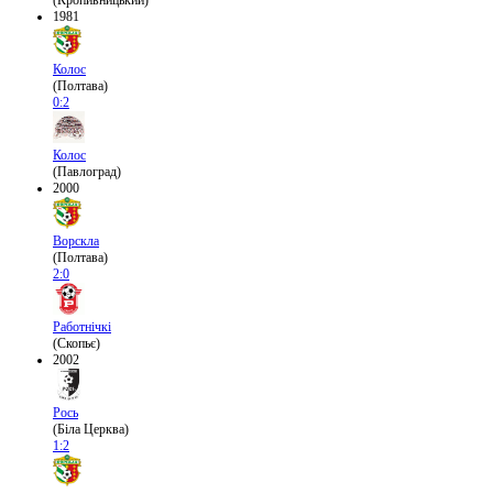
(Кропивницький)
1981
Колос
(Полтава)
0:2
Колос
(Павлоград)
2000
Ворскла
(Полтава)
2:0
Работнічкі
(Скопьє)
2002
Рось
(Біла Церква)
1:2