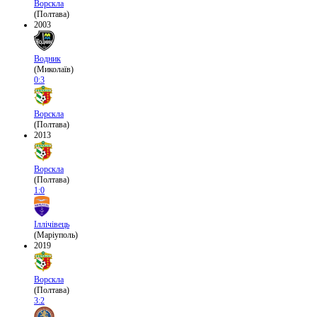
Ворскла
(Полтава)
2003
Водник
(Миколаїв)
0:3
Ворскла
(Полтава)
2013
Ворскла
(Полтава)
1:0
Іллічівець
(Маріуполь)
2019
Ворскла
(Полтава)
3:2