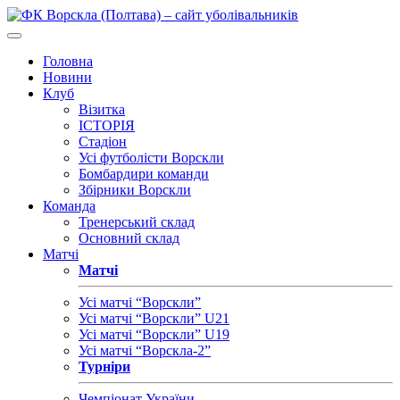
Головна
Новини
Клуб
Візитка
ІСТОРІЯ
Стадіон
Усі футболісти Ворскли
Бомбардири команди
Збірники Ворскли
Команда
Тренерський склад
Основний склад
Матчі
Матчі
Усі матчі “Ворскли”
Усі матчі “Ворскли” U21
Усі матчі “Ворскли” U19
Усі матчі “Ворскла-2”
Турніри
Чемпіонат України