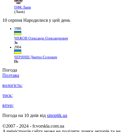
ПФК Львів
(Львів)
10 серпня
Народилися у цей день
1986
ЧИЖОВ Олександр Олександрович
Зх
2004
ЧЕРНИШ Дмитро Єгорович
Пз
Погода
Полтава
вологість:
тиск:
вітер:
Погода на 10 днів від
sinoptik.ua
©2007 - 2024 - fcvorskla.com.ua
Адміністрація сайту може не поділяти думки авторів та не