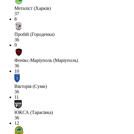
Металіст (Харків)
37
8
Пробій (Городенка)
36
9
Фенікс-Маріуполь (Маріуполь)
36
10
Вікторія (Суми)
36
11
ЮКСА (Тарасівка)
36
12