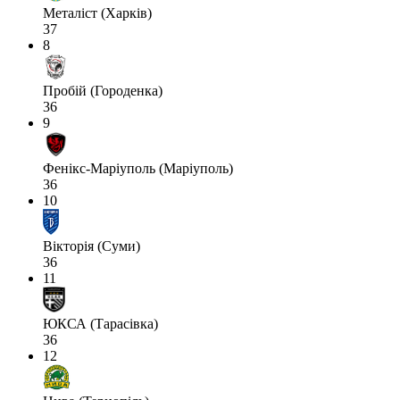
Металіст (Харків)
37
8
Пробій (Городенка)
36
9
Фенікс-Маріуполь (Маріуполь)
36
10
Вікторія (Суми)
36
11
ЮКСА (Тарасівка)
36
12