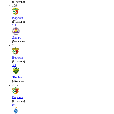
(Полтава)
1994
Ворскла
(Полтава)
1:1
Дніпро
(Черкаси)
2015
Ворскла
(Полтава)
3:1
Жиліна
(Жиліна)
2017
Ворскла
(Полтава)
0:0