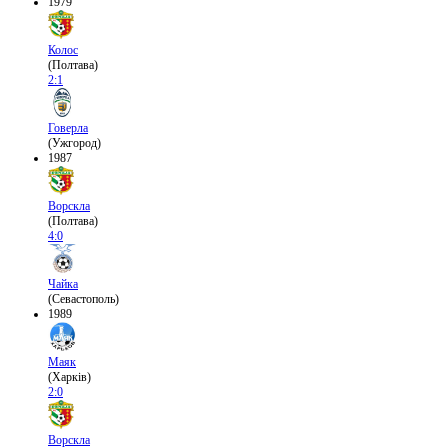
1979
Колос
(Полтава)
2:1
Говерла
(Ужгород)
1987
Ворскла
(Полтава)
4:0
Чайка
(Севастополь)
1989
Маяк
(Харків)
2:0
Ворскла