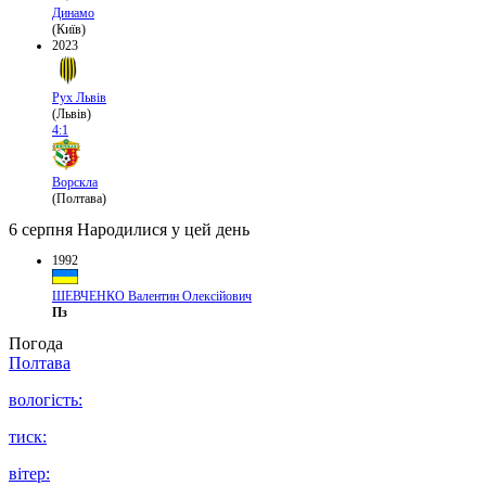
Динамо
(Київ)
2023
Рух Львів
(Львів)
4:1
Ворскла
(Полтава)
6 серпня
Народилися у цей день
1992
ШЕВЧЕНКО Валентин Олексійович
Пз
Погода
Полтава
вологість:
тиск:
вітер: