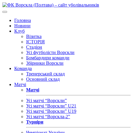
Головна
Новини
Клуб
Візитка
ІСТОРІЯ
Стадіон
Усі футболісти Ворскли
Бомбардири команди
Збірники Ворскли
Команда
Тренерський склад
Основний склад
Матчі
Матчі
Усі матчі “Ворскли”
Усі матчі “Ворскли” U21
Усі матчі “Ворскли” U19
Усі матчі “Ворскла-2”
Турніри
Чемпіонат України