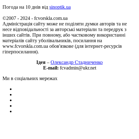
Погода на 10 днів від
sinoptik.ua
©2007 - 2024 - fcvorskla.com.ua
Адміністрація сайту може не поділяти думки авторів та не
несе відповідальності за авторські матеріали та передрук з
інших сайтів. При повному, або частковому використанні
матеріалів сайту уболівальників, посилання на
www.fcvorskla.com.ua обов'язкове (для інтернет-ресурсів
гіперпосилання).
Ідея
–
Олександр Стадниченко
E-mail:
fcvadmin@ukr.net
Ми в соціальних мережах