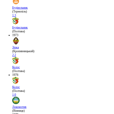
Будівельник
(Тернопіль)
1:3
Будівельник
(Полтава)
1973
Зірка
(Кропивницький)
2:2
Колос
(Полтава)
1976
Колос
(Полтава)
1:0
Локомотив
(Вінниця)