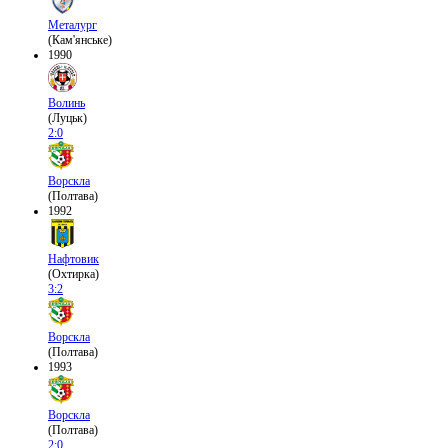
Металург
(Кам'янське)
1990
Волинь
(Луцьк)
2:0
Ворскла
(Полтава)
1992
Нафтовик
(Охтирка)
3:2
Ворскла
(Полтава)
1993
Ворскла
(Полтава)
2:0