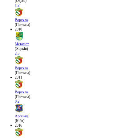
(Одеса)
1:2
Ворскла
(Полтава)
2010
Металіст
(Харків)
2:3
Ворскла
(Полтава)
2011
Ворскла
(Полтава)
0:2
Арсенал
(Київ)
2016