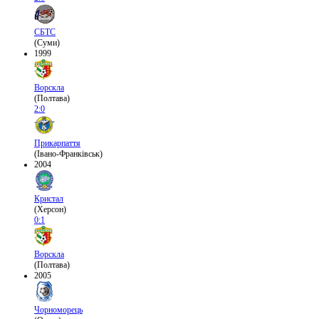
СБТС
(Суми)
1999
Ворскла
(Полтава)
2:0
Прикарпаття
(Івано-Франківськ)
2004
Кристал
(Херсон)
0:1
Ворскла
(Полтава)
2005
Чорноморець