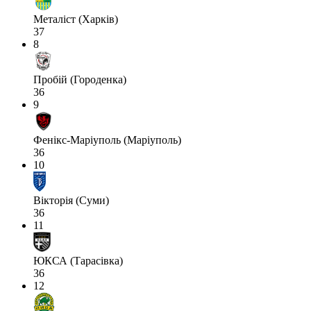
Металіст (Харків)
37
8
Пробій (Городенка)
36
9
Фенікс-Маріуполь (Маріуполь)
36
10
Вікторія (Суми)
36
11
ЮКСА (Тарасівка)
36
12