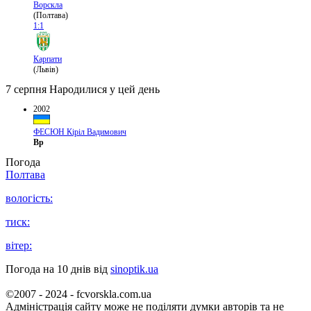
Ворскла
(Полтава)
1:1
Карпати
(Львів)
7 серпня
Народилися у цей день
2002
ФЕСЮН Кіріл Вадимович
Вр
Погода
Полтава
вологість:
тиск:
вітер:
Погода на 10 днів від
sinoptik.ua
©2007 - 2024 - fcvorskla.com.ua
Адміністрація сайту може не поділяти думки авторів та не