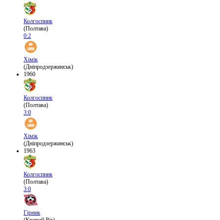
Колгоспник
(Полтава)
0:2
Хімік
(Дніпродзержинськ)
1960
Колгоспник
(Полтава)
3:0
Хімік
(Дніпродзержинськ)
1963
Колгоспник
(Полтава)
3:0
Гірник