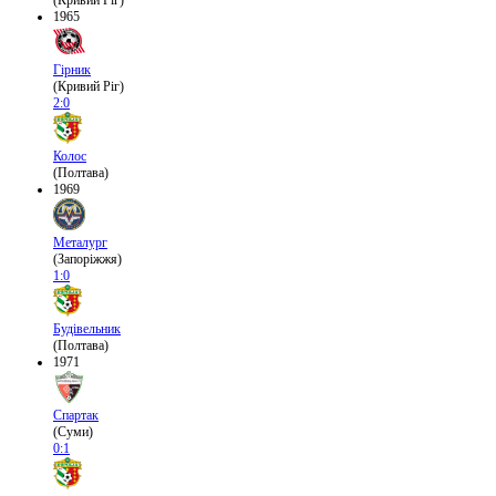
(Кривий Ріг)
1965
Гірник
(Кривий Ріг)
2:0
Колос
(Полтава)
1969
Металург
(Запоріжжя)
1:0
Будівельник
(Полтава)
1971
Спартак
(Суми)
0:1