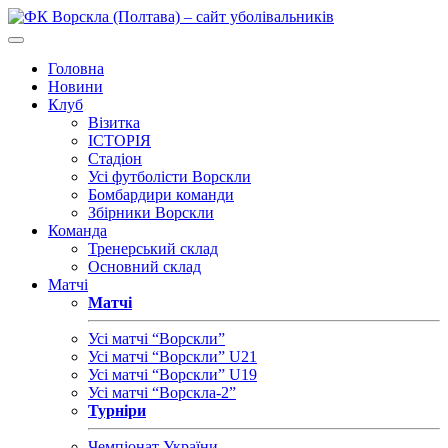
Головна
Новини
Клуб
Візитка
ІСТОРІЯ
Стадіон
Усі футболісти Ворскли
Бомбардири команди
Збірники Ворскли
Команда
Тренерський склад
Основний склад
Матчі
Матчі
Усі матчі “Ворскли”
Усі матчі “Ворскли” U21
Усі матчі “Ворскли” U19
Усі матчі “Ворскла-2”
Турніри
Чемпіонат України