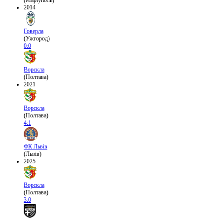
(Маріуполь)
2014
Говерла
(Ужгород)
0:0
Ворскла
(Полтава)
2021
Ворскла
(Полтава)
4:1
ФК Львів
(Львів)
2025
Ворскла
(Полтава)
3:0