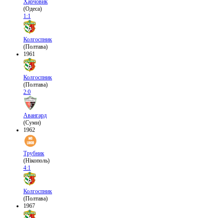
Харчовик
(Одеса)
1:1
Колгоспник
(Полтава)
1961
Колгоспник
(Полтава)
2:0
Авангард
(Суми)
1962
Трубник
(Нікополь)
4:1
Колгоспник
(Полтава)
1967