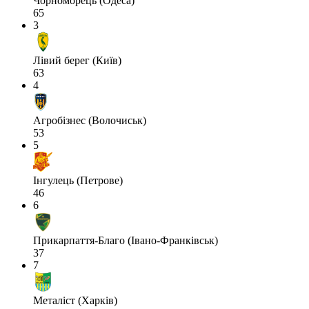
Чорноморець (Одеса)
65
3
Лівий берег (Київ)
63
4
Агробізнес (Волочиськ)
53
5
Інгулець (Петрове)
46
6
Прикарпаття-Благо (Івано-Франківськ)
37
7
Металіст (Харків)