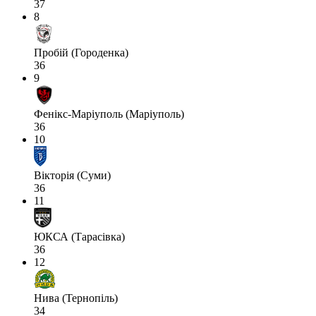
37
8
Пробій (Городенка)
36
9
Фенікс-Маріуполь (Маріуполь)
36
10
Вікторія (Суми)
36
11
ЮКСА (Тарасівка)
36
12
Нива (Тернопіль)
34