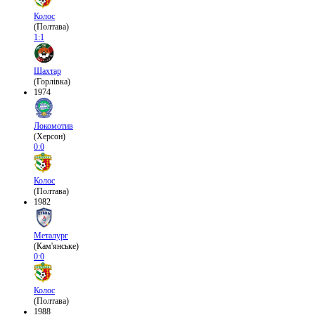
Колос
(Полтава)
1:1
Шахтар
(Горлівка)
1974
Локомотив
(Херсон)
0:0
Колос
(Полтава)
1982
Металург
(Кам'янське)
0:0
Колос
(Полтава)
1988