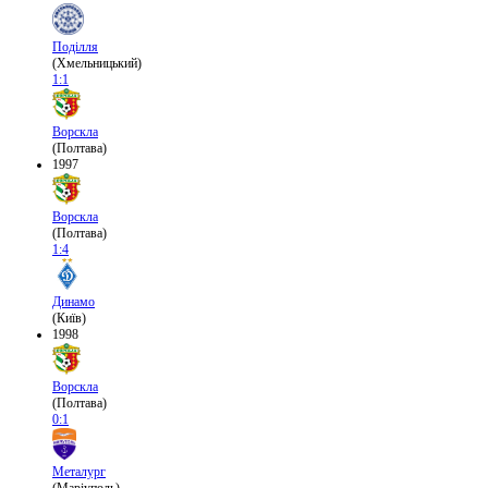
Поділля
(Хмельницький)
1:1
Ворскла
(Полтава)
1997
Ворскла
(Полтава)
1:4
Динамо
(Київ)
1998
Ворскла
(Полтава)
0:1
Металург