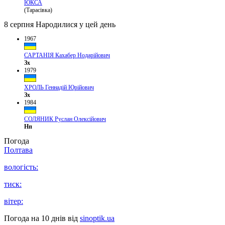
ЮКСА
(Тарасівка)
8 серпня
Народилися у цей день
1967
САРТАНІЯ Кахабер Нодарійович
Зх
1979
ХРОЛЬ Геннадій Юрійович
Зх
1984
СОЛЯНИК Руслан Олексійович
Нп
Погода
Полтава
вологість:
тиск:
вітер:
Погода на 10 днів від
sinoptik.ua