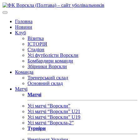
Головна
Новини
Клуб
Візитка
ІСТОРІЯ
Стадіон
Усі футболісти Ворскли
Бомбардири команди
Збірники Ворскли
Команда
Тренерський склад
Основний склад
Матчі
Матчі
Усі матчі “Ворскли”
Усі матчі “Ворскли” U21
Усі матчі “Ворскли” U19
Усі матчі “Ворскла-2”
Турніри
Чемпіонат України