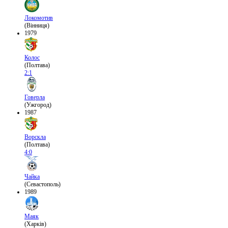
Локомотив
(Вінниця)
1979
Колос
(Полтава)
2:1
Говерла
(Ужгород)
1987
Ворскла
(Полтава)
4:0
Чайка
(Севастополь)
1989
Маяк
(Харків)