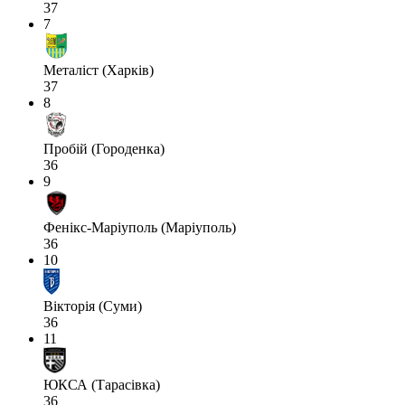
37
7
Металіст (Харків)
37
8
Пробій (Городенка)
36
9
Фенікс-Маріуполь (Маріуполь)
36
10
Вікторія (Суми)
36
11
ЮКСА (Тарасівка)
36