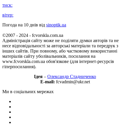
тиск:
вітер:
Погода на 10 днів від
sinoptik.ua
©2007 - 2024 - fcvorskla.com.ua
Адміністрація сайту може не поділяти думки авторів та не
несе відповідальності за авторські матеріали та передрук з
інших сайтів. При повному, або частковому використанні
матеріалів сайту уболівальників, посилання на
www.fcvorskla.com.ua обов'язкове (для інтернет-ресурсів
гіперпосилання).
Ідея
–
Олександр Стадниченко
E-mail:
fcvadmin@ukr.net
Ми в соціальних мережах