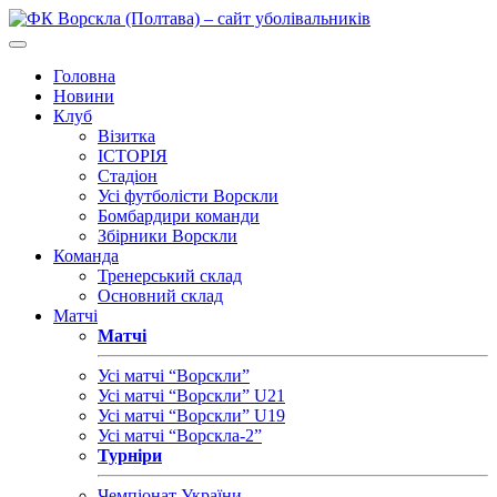
Головна
Новини
Клуб
Візитка
ІСТОРІЯ
Стадіон
Усі футболісти Ворскли
Бомбардири команди
Збірники Ворскли
Команда
Тренерський склад
Основний склад
Матчі
Матчі
Усі матчі “Ворскли”
Усі матчі “Ворскли” U21
Усі матчі “Ворскли” U19
Усі матчі “Ворскла-2”
Турніри
Чемпіонат України