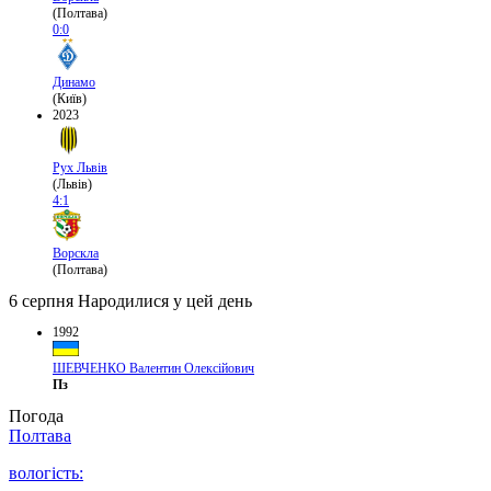
(Полтава)
0:0
Динамо
(Київ)
2023
Рух Львів
(Львів)
4:1
Ворскла
(Полтава)
6 серпня
Народилися у цей день
1992
ШЕВЧЕНКО Валентин Олексійович
Пз
Погода
Полтава
вологість: