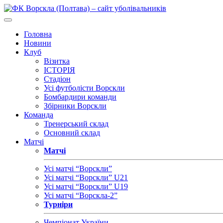
Головна
Новини
Клуб
Візитка
ІСТОРІЯ
Стадіон
Усі футболісти Ворскли
Бомбардири команди
Збірники Ворскли
Команда
Тренерський склад
Основний склад
Матчі
Матчі
Усі матчі “Ворскли”
Усі матчі “Ворскли” U21
Усі матчі “Ворскли” U19
Усі матчі “Ворскла-2”
Турніри
Чемпіонат України