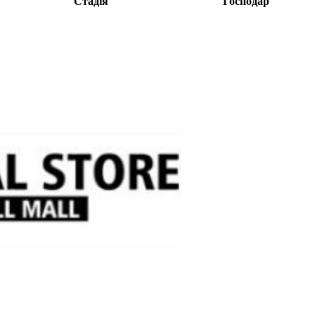
Стадія
Господар