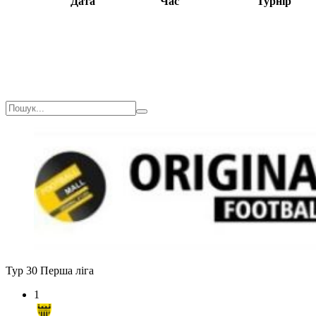
Дата
Час
Турнір
Тур 30
Перша ліга
1