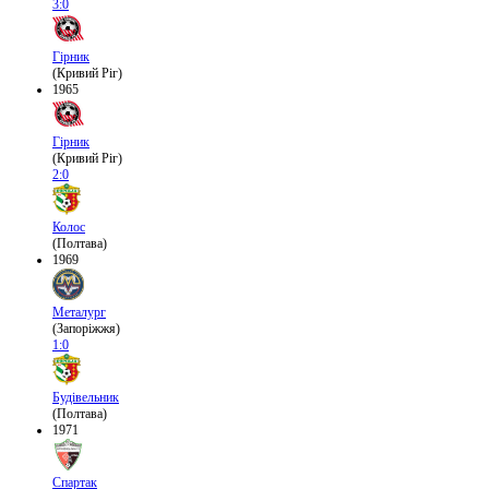
3:0
Гірник
(Кривий Ріг)
1965
Гірник
(Кривий Ріг)
2:0
Колос
(Полтава)
1969
Металург
(Запоріжжя)
1:0
Будівельник
(Полтава)
1971
Спартак