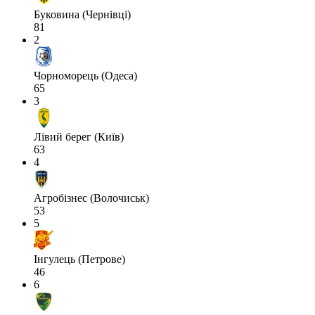
Буковина (Чернівці)
81
2
Чорноморець (Одеса)
65
3
Лівий берег (Київ)
63
4
Агробізнес (Волочиськ)
53
5
Інгулець (Петрове)
46
6