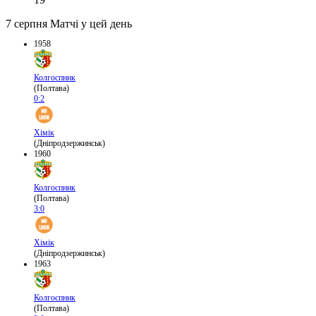
7 серпня
Матчі у цей день
1958
Колгоспник
(Полтава)
0:2
Хімік
(Дніпродзержинськ)
1960
Колгоспник
(Полтава)
3:0
Хімік
(Дніпродзержинськ)
1963
Колгоспник
(Полтава)