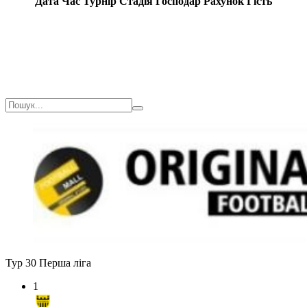
Дата
Час
Турнір
Стадія
Господар
Рахунок
Гість
Тур 30
Перша ліга
1