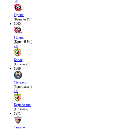
3:0
Гірник
(Кривий Ріг)
1965
Гірник
(Кривий Ріг)
2:0
Колос
(Полтава)
1969
Металург
(Запоріжжя)
1:0
Будівельник
(Полтава)
1971
Спартак