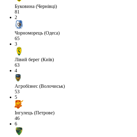
Буковина (Чернівці)
81
2
Чорноморець (Одеса)
65
3
Лівий берег (Київ)
63
4
Агробізнес (Волочиськ)
53
5
Інгулець (Петрове)
46
6