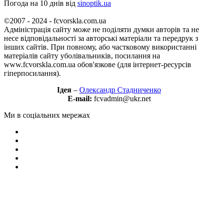
Погода на 10 днів від
sinoptik.ua
©2007 - 2024 - fcvorskla.com.ua
Адміністрація сайту може не поділяти думки авторів та не
несе відповідальності за авторські матеріали та передрук з
інших сайтів. При повному, або частковому використанні
матеріалів сайту уболівальників, посилання на
www.fcvorskla.com.ua обов'язкове (для інтернет-ресурсів
гіперпосилання).
Ідея
–
Олександр Стадниченко
E-mail:
fcvadmin@ukr.net
Ми в соціальних мережах