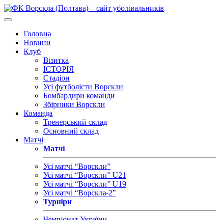
Головна
Новини
Клуб
Візитка
ІСТОРІЯ
Стадіон
Усі футболісти Ворскли
Бомбардири команди
Збірники Ворскли
Команда
Тренерський склад
Основний склад
Матчі
Матчі
Усі матчі “Ворскли”
Усі матчі “Ворскли” U21
Усі матчі “Ворскли” U19
Усі матчі “Ворскла-2”
Турніри
Чемпіонат України