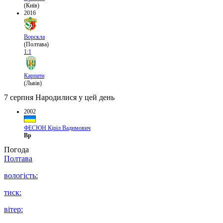
(Київ)
2016
Ворскла
(Полтава)
1:1
Карпати
(Львів)
7 серпня
Народилися у цей день
2002
ФЕСЮН Кіріл Вадимович
Вр
Погода
Полтава
вологість:
тиск:
вітер: