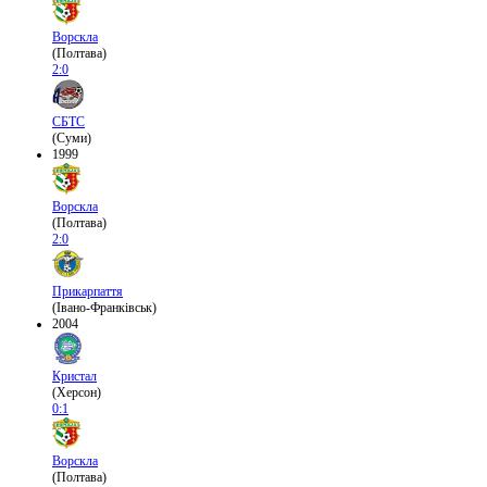
Ворскла
(Полтава)
2:0
СБТС
(Суми)
1999
Ворскла
(Полтава)
2:0
Прикарпаття
(Івано-Франківськ)
2004
Кристал
(Херсон)
0:1
Ворскла
(Полтава)