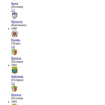
Колос
(Полтава)
2:2
Металург
(Кам'янське)
1990
Волинь
(Луцьк)
2:0
Ворскла
(Полтава)
1992
Нафтовик
(Охтирка)
3:2
Ворскла
(Полтава)
1993