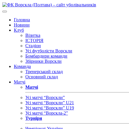
Головна
Новини
Клуб
Візитка
ІСТОРІЯ
Стадіон
Усі футболісти Ворскли
Бомбардири команди
Збірники Ворскли
Команда
Тренерський склад
Основний склад
Матчі
Матчі
Усі матчі “Ворскли”
Усі матчі “Ворскли” U21
Усі матчі “Ворскли” U19
Усі матчі “Ворскла-2”
Турніри
Чемпіонат України