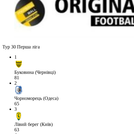
Тур 30
Перша ліга
1
Буковина (Чернівці)
81
2
Чорноморець (Одеса)
65
3
Лівий берег (Київ)
63