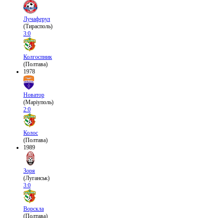
Лучаферул
(Тирасполь)
3:0
Колгоспник
(Полтава)
1978
Новатор
(Маріуполь)
2:0
Колос
(Полтава)
1989
Зоря
(Луганськ)
3:0
Ворскла
(Полтава)