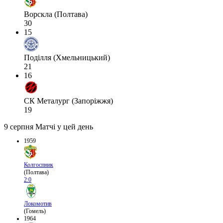
Ворскла (Полтава)
30
15
Поділля (Хмельницький)
21
16
СК Металург (Запоріжжя)
19
9 серпня
Матчі у цей день
1959
Колгоспник
(Полтава)
2:0
Локомотив
(Гомель)
1964