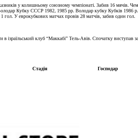
казників у колишньому союзному чемпіонаті. Забив 16 мячів. Чем
олодар Кубку СССР 1982, 1985 рр. Володар кубку Кубків 1986 р. 
 1 гол. У еврокубкових матчах провів 28 матчів, забив один гол.
 в ізраїльський клуб “Маккабі” Тель-Авів. Спочатку виступав за 
Стадія
Господар