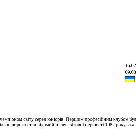
16.02
09.08
в чемпіоном світу серед юніорів. Першим професійним клубом бул
ільш широко став відомий після світової першості 1982 року, яка