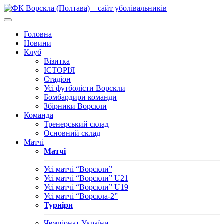
Головна
Новини
Клуб
Візитка
ІСТОРІЯ
Стадіон
Усі футболісти Ворскли
Бомбардири команди
Збірники Ворскли
Команда
Тренерський склад
Основний склад
Матчі
Матчі
Усі матчі “Ворскли”
Усі матчі “Ворскли” U21
Усі матчі “Ворскли” U19
Усі матчі “Ворскла-2”
Турніри
Чемпіонат України