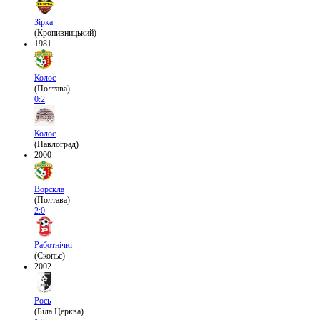
Зірка
(Кропивницький)
1981
Колос
(Полтава)
0:2
Колос
(Павлоград)
2000
Ворскла
(Полтава)
2:0
Работнічкі
(Скопьє)
2002
Рось
(Біла Церква)