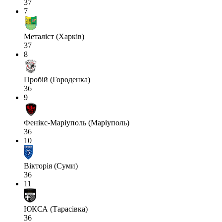
37
7
Металіст (Харків)
37
8
Пробій (Городенка)
36
9
Фенікс-Маріуполь (Маріуполь)
36
10
Вікторія (Суми)
36
11
ЮКСА (Тарасівка)
36