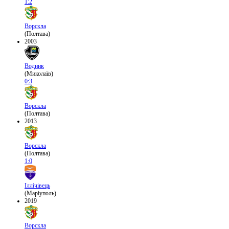
1:2
Ворскла
(Полтава)
2003
Водник
(Миколаїв)
0:3
Ворскла
(Полтава)
2013
Ворскла
(Полтава)
1:0
Іллічівець
(Маріуполь)
2019
Ворскла