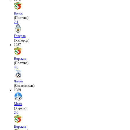
Колос
(Полтава)
2:1
Говерла
(Ужгород)
1987
Ворскла
(Полтава)
4:0
Чайка
(Севастополь)
1989
Маяк
(Харків)
2:0
Ворскла