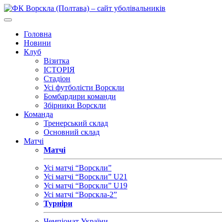
Головна
Новини
Клуб
Візитка
ІСТОРІЯ
Стадіон
Усі футболісти Ворскли
Бомбардири команди
Збірники Ворскли
Команда
Тренерський склад
Основний склад
Матчі
Матчі
Усі матчі “Ворскли”
Усі матчі “Ворскли” U21
Усі матчі “Ворскли” U19
Усі матчі “Ворскла-2”
Турніри
Чемпіонат України