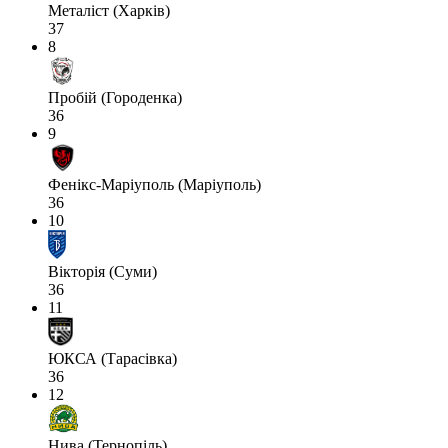
Металіст (Харків)
37
8
Пробій (Городенка)
36
9
Фенікс-Маріуполь (Маріуполь)
36
10
Вікторія (Суми)
36
11
ЮКСА (Тарасівка)
36
12
Нива (Тернопіль)