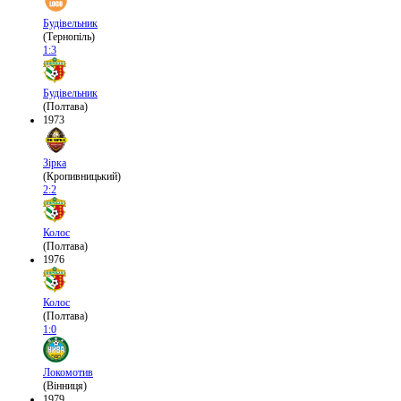
Будівельник
(Тернопіль)
1:3
Будівельник
(Полтава)
1973
Зірка
(Кропивницький)
2:2
Колос
(Полтава)
1976
Колос
(Полтава)
1:0
Локомотив
(Вінниця)
1979