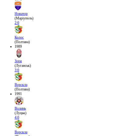
Новатор
(Маріуполь)
2:0
Колос
(Полтава)
1989
Зоря
(Луганськ)
3:0
Ворскла
(Полтава)
1991
Волинь
(Луцьк)
4:0
Ворскла