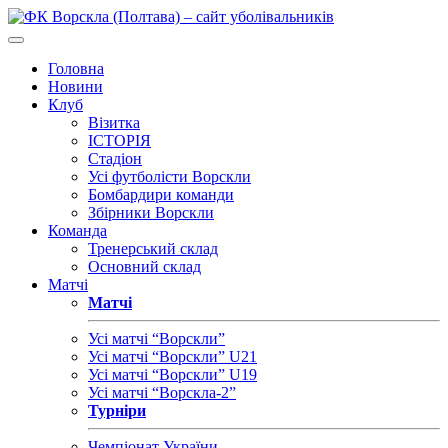
Головна
Новини
Клуб
Візитка
ІСТОРІЯ
Стадіон
Усі футболісти Ворскли
Бомбардири команди
Збірники Ворскли
Команда
Тренерський склад
Основний склад
Матчі
Матчі
Усі матчі “Ворскли”
Усі матчі “Ворскли” U21
Усі матчі “Ворскли” U19
Усі матчі “Ворскла-2”
Турніри
Чемпіонат України