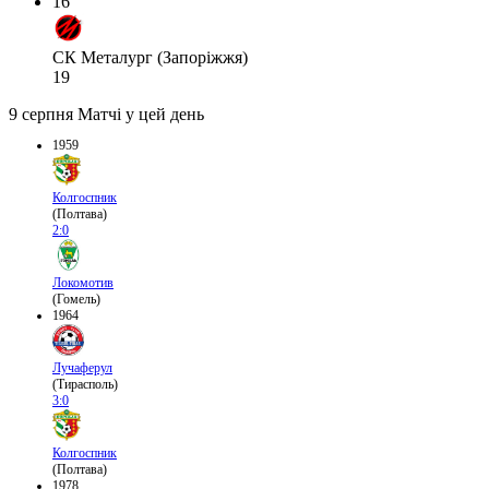
16
СК Металург (Запоріжжя)
19
9 серпня
Матчі у цей день
1959
Колгоспник
(Полтава)
2:0
Локомотив
(Гомель)
1964
Лучаферул
(Тирасполь)
3:0
Колгоспник
(Полтава)
1978