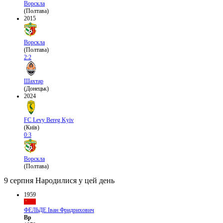
Ворскла
(Полтава)
2015
Ворскла
(Полтава)
2:2
Шахтар
(Донецьк)
2024
FC Levy Bereg Kyiv
(Київ)
0:3
Ворскла
(Полтава)
9 серпня
Народилися у цей день
1959
ФЕЛЬДЕ Іван Фридрихович
Вр