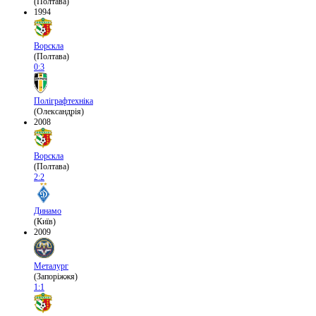
(Полтава)
1994
Ворскла
(Полтава)
0:3
Поліграфтехніка
(Олександрія)
2008
Ворскла
(Полтава)
2:2
Динамо
(Київ)
2009
Металург
(Запоріжжя)
1:1