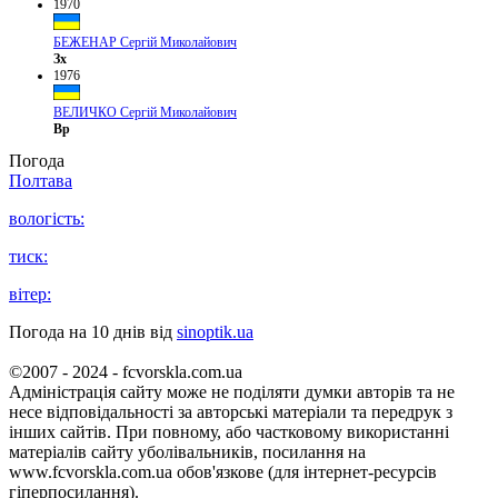
1970
БЕЖЕНАР Сергій Миколайович
Зх
1976
ВЕЛИЧКО Сергій Миколайович
Вр
Погода
Полтава
вологість:
тиск:
вітер:
Погода на 10 днів від
sinoptik.ua
©2007 - 2024 - fcvorskla.com.ua
Адміністрація сайту може не поділяти думки авторів та не
несе відповідальності за авторські матеріали та передрук з
інших сайтів. При повному, або частковому використанні
матеріалів сайту уболівальників, посилання на
www.fcvorskla.com.ua обов'язкове (для інтернет-ресурсів
гіперпосилання).