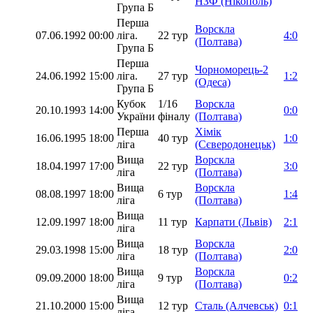
НЗФ (Нікополь)
Група Б
Перша
Ворскла
07.06.1992
00:00
ліга.
22 тур
4:0
(Полтава)
Група Б
Перша
Чорноморець-2
24.06.1992
15:00
ліга.
27 тур
1:2
(Одеса)
Група Б
Кубок
1/16
Ворскла
20.10.1993
14:00
0:0
України
фіналу
(Полтава)
Перша
Хімік
16.06.1995
18:00
40 тур
1:0
ліга
(Сєверодонецьк)
Вища
Ворскла
18.04.1997
17:00
22 тур
3:0
ліга
(Полтава)
Вища
Ворскла
08.08.1997
18:00
6 тур
1:4
ліга
(Полтава)
Вища
12.09.1997
18:00
11 тур
Карпати (Львів)
2:1
ліга
Вища
Ворскла
29.03.1998
15:00
18 тур
2:0
ліга
(Полтава)
Вища
Ворскла
09.09.2000
18:00
9 тур
0:2
ліга
(Полтава)
Вища
21.10.2000
15:00
12 тур
Сталь (Алчевськ)
0:1
ліга