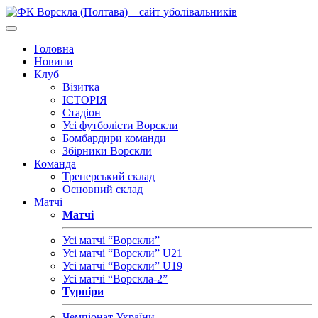
Головна
Новини
Клуб
Візитка
ІСТОРІЯ
Стадіон
Усі футболісти Ворскли
Бомбардири команди
Збірники Ворскли
Команда
Тренерський склад
Основний склад
Матчі
Матчі
Усі матчі “Ворскли”
Усі матчі “Ворскли” U21
Усі матчі “Ворскли” U19
Усі матчі “Ворскла-2”
Турніри
Чемпіонат України