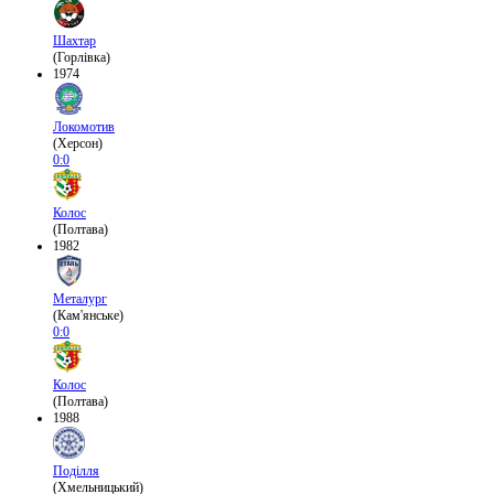
Шахтар
(Горлівка)
1974
Локомотив
(Херсон)
0:0
Колос
(Полтава)
1982
Металург
(Кам'янське)
0:0
Колос
(Полтава)
1988
Поділля
(Хмельницький)