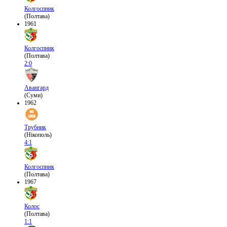
Колгоспник
(Полтава)
1961
Колгоспник
(Полтава)
2:0
Авангард
(Суми)
1962
Трубник
(Нікополь)
4:1
Колгоспник
(Полтава)
1967
Колос
(Полтава)
1:1