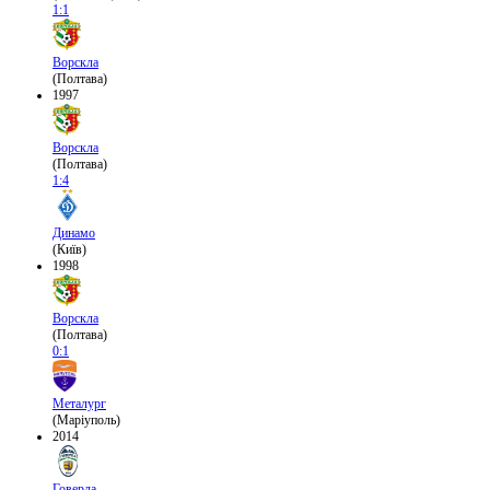
1:1
Ворскла
(Полтава)
1997
Ворскла
(Полтава)
1:4
Динамо
(Київ)
1998
Ворскла
(Полтава)
0:1
Металург
(Маріуполь)
2014
Говерла