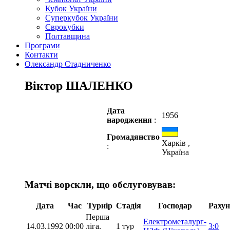
Кубок України
Суперкубок України
Єврокубки
Полтавщина
Програми
Контакти
Олександр Стадниченко
Віктор ШАЛЕНКО
Дата
1956
народження
:
Громадянство
Харків ,
:
Україна
Матчі ворскли, що обслуговував:
Дата
Час
Турнір
Стадія
Господар
Раху
Перша
Електрометалург-
14.03.1992
00:00
ліга.
1 тур
3:0