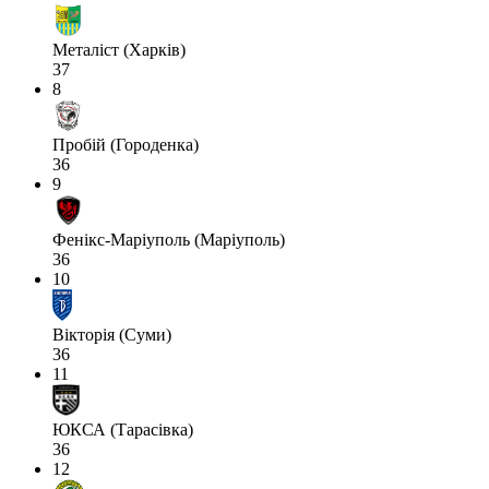
Металіст (Харків)
37
8
Пробій (Городенка)
36
9
Фенікс-Маріуполь (Маріуполь)
36
10
Вікторія (Суми)
36
11
ЮКСА (Тарасівка)
36
12