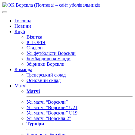
Головна
Новини
Клуб
Візитка
ІСТОРІЯ
Стадіон
Усі футболісти Ворскли
Бомбардири команди
Збірники Ворскли
Команда
Тренерський склад
Основний склад
Матчі
Матчі
Усі матчі “Ворскли”
Усі матчі “Ворскли” U21
Усі матчі “Ворскли” U19
Усі матчі “Ворскла-2”
Турніри
Чемпіонат України