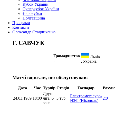
Кубок України
Суперкубок України
Єврокубки
Полтавщина
Програми
Контакти
Олександр Стадниченко
Г. САВЧУК
Громадянство
Львів
:
, Україна
Матчі ворскли, що обслуговував:
Дата
Час
Турнір
Стадія
Господар
Рахун
Друга
Електрометалург-
24.03.1989
18:00
ліга. 6
3 тур
2:0
НЗФ (Нікополь)
зона