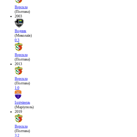
Ворскла
(Полтава)
2003
Водник
(Миколаїв)
0:3
Ворскла
(Полтава)
2013
Ворскла
(Полтава)
1:0
Іллічівець
(Маріуполь)
2019
Ворскла
(Полтава)
3:2