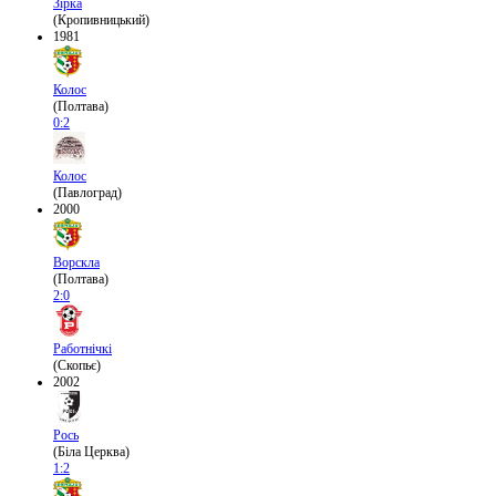
Зірка
(Кропивницький)
1981
Колос
(Полтава)
0:2
Колос
(Павлоград)
2000
Ворскла
(Полтава)
2:0
Работнічкі
(Скопьє)
2002
Рось
(Біла Церква)
1:2